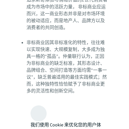
追求新奇体验与情绪价值的Z世代消费者
成为市场中的活跃力量， 非标商业应运
而兴，这一商业形态并非是对市场环境
的被动适应，而是地产人、品牌方以及
消费者的共同创造。
非标商业因其非标准化的特性，往往难
以实现快速、大规模复制，大多成为独
具一格的“孤品”。仲量联行认为，正因
为非标商业的缺乏标准，其形态设计、
品牌组合、空间打造等方面均需“一事一
议”，缺乏普遍适用的最佳实践模式；然
而，这种独特性恰恰赋予了非标商业更
多的灵活性和创新空间。
当前市场中，非标商业项目的空间体量
小、租金收入有限，也面临坪效不是最
佳等问题，长效运营成为亟待探索的关
我们使用 Cookie 来优化您的用户体
键课题；此外，在当前的市场中，非标