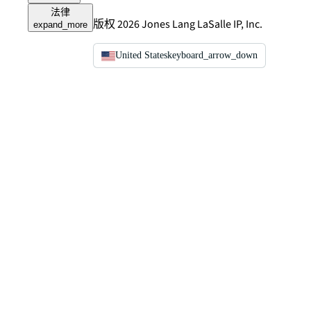
法律
版权 2026 Jones Lang LaSalle IP, Inc.
expand_more
United States
keyboard_arrow_down