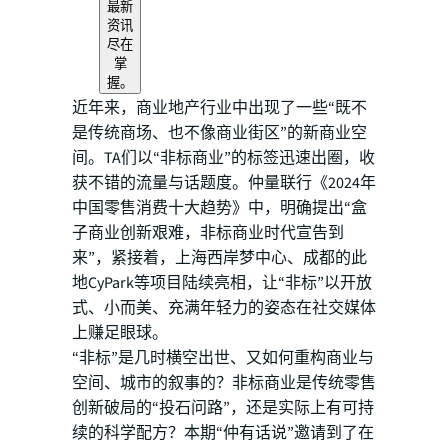
最新
资讯
尽在
掌
握。
近年来，商业地产行业中出现了一些“既不
是传统商场、也不像商业街区”的新商业空
间。TA们以“非标商业”的标签迅速出圈，收
获不错的流量与话题度。仲量联行《2024年
中国零售消费十大趋势》中，明确提出“盒
子商业创新艰难，非标商业时代宣告到
来”，紧接着，上海西岸梦中心、成都的此
地CyPark等项目陆续亮相，让“非标”以开放
式、小而美、充满年轻力的姿态在社交媒体
上赚足眼球。
“非标”是几时横空出世、又如何重构商业与
空间、城市的叙事的？非标商业是传统零售
创新破局的“投石问路”，还是实际上有可持
续的科学配方？本期“仲有话说”邀请到了在