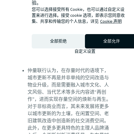
验。
商业的品牌组合也相对小众，难以满足
您可以选择接受所有 Cookie，也可以通过自定义设
大规模市场需求。同时，其较难复制的
置来进行选择。接受 cookie 选项，即表示您同意收
特点也使扩展和复制面临一定限制。然
集、共享和传输您的个人信息，详见
Cookie 声明
而，随着消费者对个性化消费的需求增
长，非标商业在城市更新、情绪消费中
的价值将进一步被挖掘，有望通过与社
全部拒绝
全部允许
群打造、主理人品牌建设的紧密结合，
自定义设置
探索更多可持续发展的新路径。
仲量联行认为，在存量时代的语境下，
城市更新不再是并非单纯的空间改造与
物业升级，而是需要融入城市文化、人
文风俗、当代艺术等多元内容进“再创
作”，进而实现存量空间的焕新与再生。
对于非标商业而言，其未来发展将更多
以城市更新的为土壤，在闲置空间、老
旧建筑改造中创造新的社交消费空间。
此外，在更多更具特色的主理人品牌涌