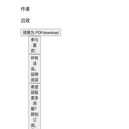
作者
吕玫
转换为 PDF
download
参与
嘉
宾：
仲有
话
说，
延伸
阅读
希望
获取
更多
洞
察？
即刻
订
阅，