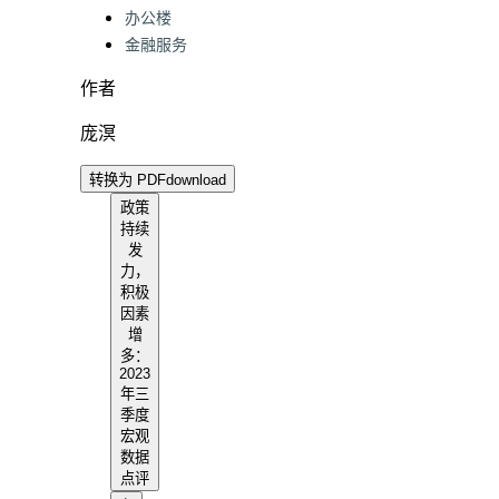
办公楼
金融服务
作者
庞溟
转换为 PDF
download
政策
持续
发
力，
积极
因素
增
多：
2023
年三
季度
宏观
数据
点评