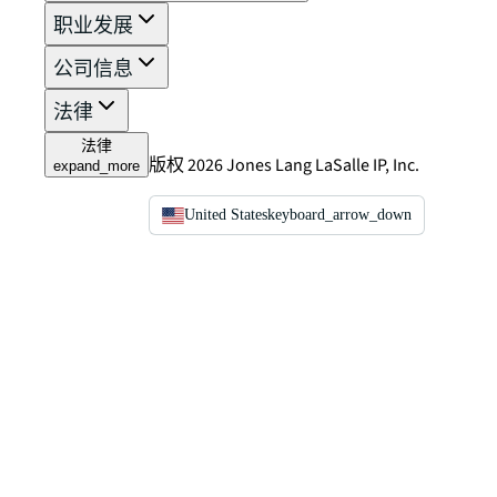
职业发展
公司信息
法律
法律
版权 2026 Jones Lang LaSalle IP, Inc.
expand_more
United States
keyboard_arrow_down