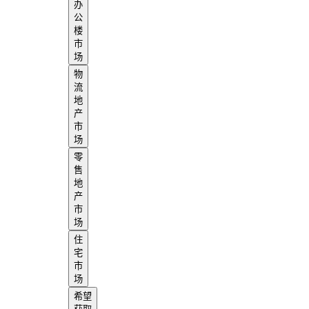
办
公
楼
市
场
物
流
地
产
市
场
零
售
地
产
市
场
住
宅
市
场
希望