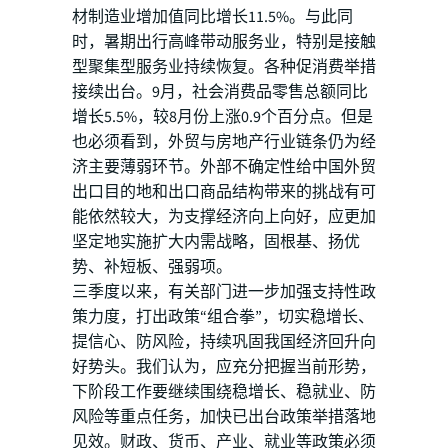
材制造业增加值同比增长11.5%。与此同
时，暑期出行高峰带动服务业，特别是接触
型聚集型服务业持续恢复。各种促消费举措
接续出台。9月，社会消费品零售总额同比
增长5.5%，较8月份上涨0.9个百分点。但是
也必须看到，外贸与房地产行业链条仍为经
济主要薄弱环节。外部不确定性给中国外贸
出口目的地和出口商品结构带来的挑战有可
能依然较大，为支撑经济向上向好，应更加
坚定地实施扩大内需战略，固根基、扬优
势、补短板、强弱项。
三季度以来，有关部门进一步加强支持性政
策力度，打出政策“组合拳”，切实稳增长、
提信心、防风险，持续巩固我国经济回升向
好势头。我们认为，应充分把握当前形势，
下阶段工作要继续围绕稳增长、稳就业、防
风险等重点任务，加快已出台政策举措落地
见效。财政、货币、产业、就业等政策必须