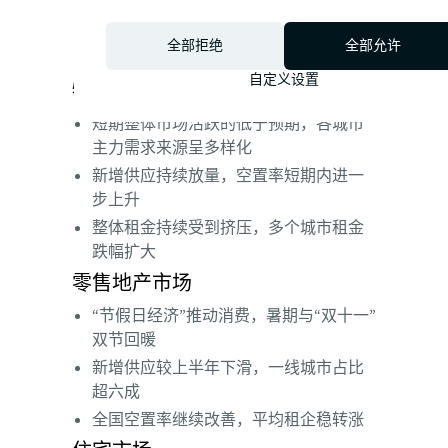
致市场持续承压
增量需求未见明显复苏，大部分全国主
全部拒绝
全部允许
要城市租金跌幅进一步扩大
自定义设置
物流地产市场
短期整体市场活跃的低于预期，各城市
主力需求来源呈多样化
新增供应持续放量，空置率短期内进一
步上升
整体租金持续受到挤压，多个城市租金
跌幅扩大
零售地产市场
“节假日经济”推动消费，暑期与“双十一”
双节回暖
新增供应较上半年下滑，一线城市占比
超六成
全国空置率继续改善，平均租企稳转涨