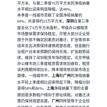
平方米，与第二季度70万平方米的净吸纳量
水平相比迎来明显降幅，达48%。
本季度一线城市贡献了全国净吸纳量的
64%，共录得约23万平方米。
深圳
在第三季
度去化了8万平方米面积，甲级办公楼租赁
市场整体需求保持稳定。尽管大部分企业受
限于外部不确定因素而对搬迁、扩张等资本
成本支出决策保持谨慎观望态度，但金融行
业租户对未来预期仍保持乐观，扩张趋势延
续，维持了深圳租赁市场的稳定。北京甲级
办公楼市场三季度租赁需求依旧疲软，租赁
谈判周期持续拉长，降本增效依旧是市场主
旋律。一线城市中，
上海
和
广州
的净吸纳量
水平较上季度相比迎来明显下降，降幅分别
录得58%和86%。
上海
净吸纳量下滑的主要
原因是多数租户倾向于原址续租，对搬迁决
策仍保持观望态度。
广州
同样受限于企业较