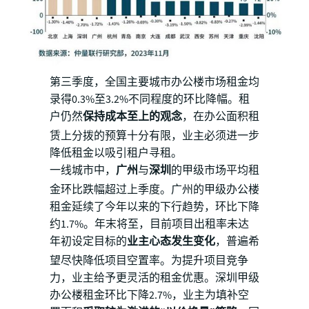
第三季度，全国主要城市办公楼市场租金均
录得0.3%至3.2%不同程度的环比降幅。租
户仍然
保持成本至上的观念
，在办公面积租
赁上分拨的预算十分有限，业主必须进一步
降低租金以吸引租户寻租。
一线城市中，
广州
与
深圳
的甲级市场平均租
金环比跌幅超过上季度。广州的甲级办公楼
租金延续了今年以来的下行趋势，环比下降
约1.7%。年末将至，目前项目出租率未达
年初设定目标的
业主心态发生变化
，普遍希
望尽快降低项目空置率。为提升项目竞争
力，业主给予更灵活的租金优惠。深圳甲级
办公楼租金环比下降2.7%，业主为填补空