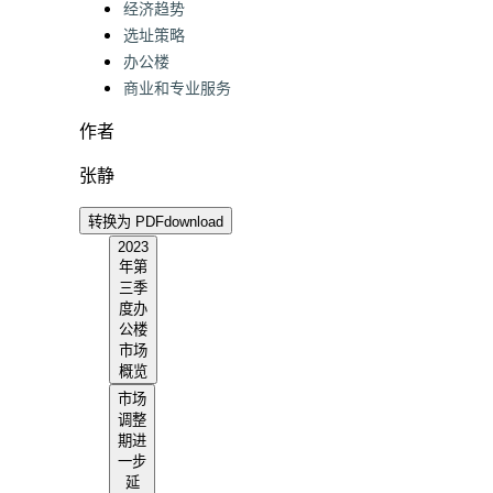
Categories:
经济趋势
选址策略
办公楼
商业和专业服务
作者
张静
转换为 PDF
download
2023
年第
三季
度办
公楼
市场
概览
市场
调整
期进
一步
延