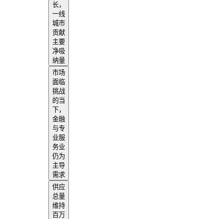
长，
一线
城市
贡献
主要
净吸
纳量
市场
面临
挑战
的当
下，
金融
与专
业服
务业
仍为
主导
需求
供应
总量
维持
百万