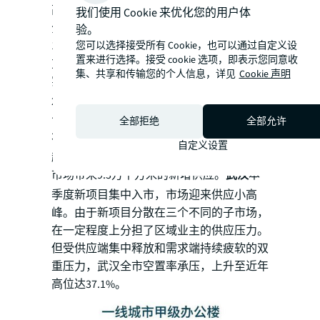
高单季度供应量，全市空置率升高0.9个百
我们使用 Cookie 来优化您的用户体
分点录得11.1%。
验。
1.5线及二线城市新增供应体量录得55万平
您可以选择接受所有 Cookie，也可以通过自定义设
置来进行选择。接受 cookie 选项，即表示您同意收
方米。个别供应量较大的城市未能在季度内
集、共享和传输您的个人信息，详见
Cookie 声明
实现快速去化，市场持续承压。
杭州
迎来约
25.8万平方米新增供应入市，将全市甲级办
公楼空置率推升2.3个百分点，录得25.6%。
全部拒绝
全部允许
本季度，
青岛
标杆项目上实中心的最后一期
自定义设置
超高层双子塔交付入市，为全市甲级办公楼
市场带来9.3万平方米的新增供应。
武汉
本
季度新项目集中入市，市场迎来供应小高
峰。由于新项目分散在三个不同的子市场，
在一定程度上分担了区域业主的供应压力。
但受供应端集中释放和需求端持续疲软的双
重压力，武汉全市空置率承压，上升至近年
高位达37.1%。