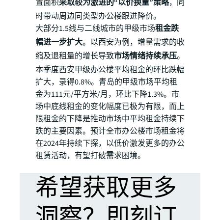
置面积
采取较为激进的“以价换量”策略
，同
时带动周边同类型办公楼跟进降价。
大部分1.5线与二线城市的甲级市场
租金跌
幅进一步扩大
。以西安为例，增量需求的收
缩及退租量的增长导致
市场情绪持续承压
。
本季度西安甲级办公楼平均租金的环比跌幅
扩大，录得0.8%。青岛的甲级市场平均租
金为111元/平方米/月，环比下降1.3%。市
场中底线租金的变化幅度已极为有限，而上
限租金的下降是推动市场中平均租金持续下
跌的主要因素。预计全市办公楼市场租金将
在2024年持续下探，以低价激发更多的办公
租赁活动，有望打破需求困境。
希望获取更多
洞察？即刻订