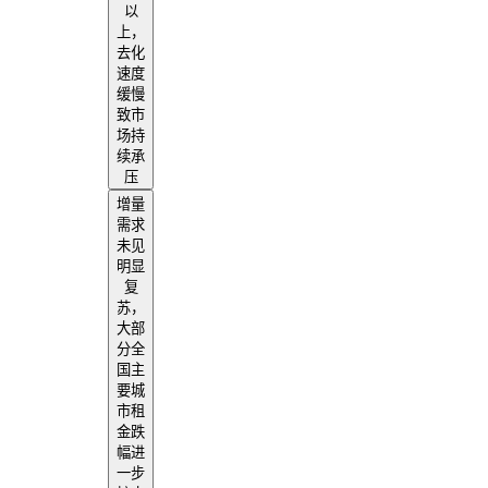
以
上，
去化
速度
缓慢
致市
场持
续承
压
增量
需求
未见
明显
复
苏，
大部
分全
国主
要城
市租
金跌
幅进
一步