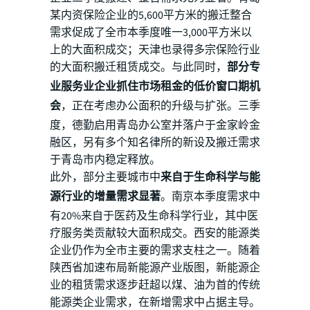
某内资保险企业的5,600平方米的搬迁整合
需求促成了全市本季度唯一3,000平方米以
上的大面积成交；天津也录得多宗保险行业
的大面积搬迁租赁成交。与此同时，
部分专
业服务业企业抓住市场租金的低价窗口期机
会
，正在考虑办公面积的升级与扩张。三季
度，德勤启用青岛办公室并落户于金家岭金
融区，另有多个知名律所的新设及搬迁需求
于青岛市内稳定释放。
此外，部分主要城市中
来自于生命科学与能
源行业的增量需求显著
。南京本季度需求中
有20%来自于医药及生命科学行业，其中医
疗服务类贡献较大面积成交。西安的能源类
企业仍作为全市主要的需求支柱之一。随着
陕西省加速布局新能源产业版图，新能源企
业的租赁需求逐步赶超以煤、油为首的传统
能源类企业需求，在新增需求中占据主导。