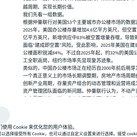
越周期、实现长期价值。
我们先看一组数据。
根据仲量联行对美国53个主要城市办公楼市场的数据监
2025年，美国办公楼存量增加4.6亿平方英尺，但空置
亿平方英尺，新增供应中83%被空置增量吞噬，导致
面临“建成即空置”风险。受此影响，2025年美国在
公楼面积锐减84%。不过自2025年起，约32%的美
工全职返岗，纽约市场率先显现复苏迹象。
类似的，中国办公楼市场正在经历自2000年前后萌
一个真正意义上的市场长期调整期，房地产市场周期
创新产业周期，存量资产组合的动态管理和运营将成
资产管理团队面临的新问题。仲量联行认为，不动产
企业需要从势、道、术三个层面全面识别短、中、长
题，提出有针对性的解决方案，才能确保资产长期价
“顺势”：重新认识市场长
和风险
们使用 Cookie 来优化您的用户体验。
以选择接受所有 Cookie，也可以通过自定义设置来进行选择。接受 cooki