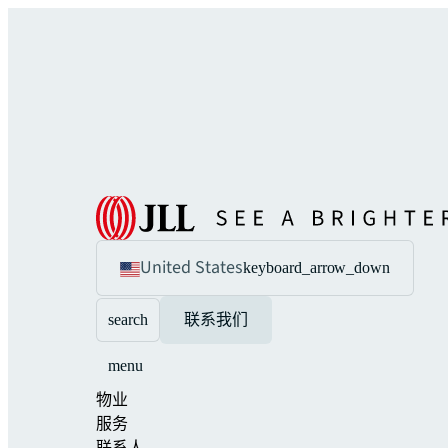
United States
keyboard_arrow_down
search
联系我们
menu
物业
服务