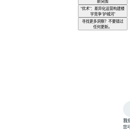
新突围
“优术”：差异化运营构建楼
宇竞争“护城河”
寻找更多洞察？不要错过
任何更新。
我
您可