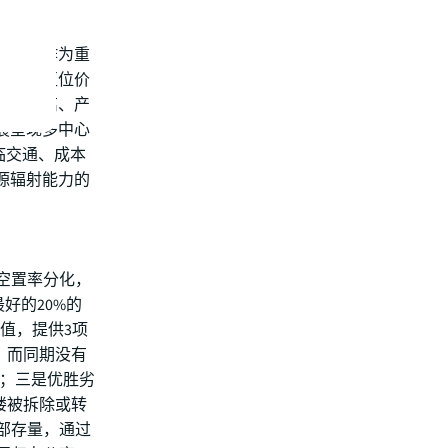
办公楼作为重
，成为区位价
空间距离、产
展呈现多中心
临交通、成本
源辐射能力的
是空置率分化，
好的20%的
值，提供3项
，而同期没有
米；三是优胜劣
公楼被拆除或转
部存量，通过