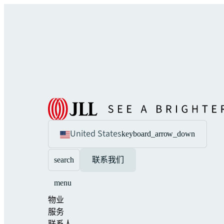
United States
keyboard_arrow_down
search
联系我们
menu
物业
服务