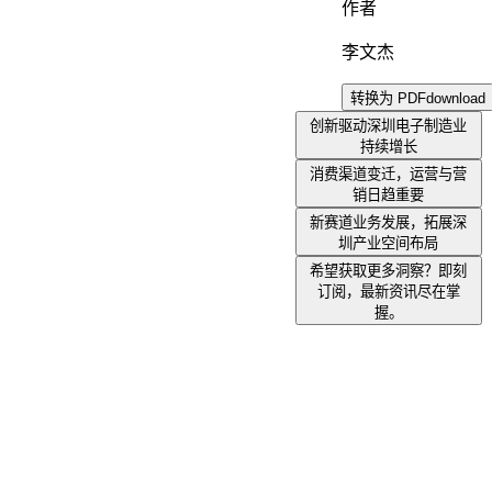
作者
李文杰
转换为 PDF
download
创新驱动深圳电子制造业
持续增长
消费渠道变迁，运营与营
销日趋重要
新赛道业务发展，拓展深
圳产业空间布局
希望获取更多洞察？即刻
订阅，最新资讯尽在掌
握。