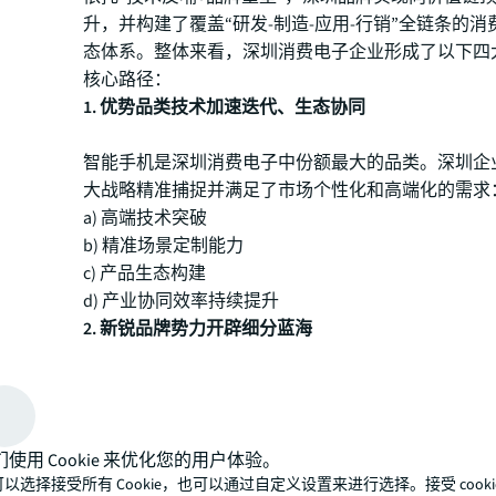
升，并构建了覆盖“研发-制造-应用-行销”全链条的
态体系。整体来看，深圳消费电子企业形成了以下四
核心路径：
1. 优势品类技术加速迭代、生态协同
智能手机是深圳消费电子中份额最大的品类。深圳企
大战略精准捕捉并满足了市场个性化和高端化的需求
a) 高端技术突破
b) 精准场景定制能力
c) 产品生态构建
d) 产业协同效率持续提升
2. 新锐品牌势力开辟细分蓝海
在“长尾需求+技术跨界”驱动下，深圳消费电子企业
合新兴消费需求，开辟百亿级新蓝海，并在海内外市
功：
a) 智能影像
们使用 Cookie 来优化您的用户体验。
b) 智能化宠物产品
以选择接受所有 Cookie，也可以通过自定义设置来进行选择。接受 cooki