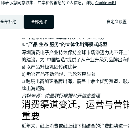
3. 产业链赋能传统产品升级
，即表示您同意收集、共享和传输您的个人信息，详见
Cookie 声明
依托“技术反哺+品牌重塑”，深圳消费电子企业实现
计端和市场端攀升，实现附加价值的显著提升：
全部拒绝
全部允许
自定义设置
a) 智能小家虑品牌化发展
b) 多品类便扒式按摩仪市场份额领先
c) 智能家居系统和单品开发具备核心优势
4. “产品-生态-服务”的立体化出海模式成型
深圳消费电子产业持续保持全球市场渗透力离不开上
的建设，为“中国智造”提供了从产业升级到品牌出海
a) 以产品升级巩固传统优势
b) 新兴产品不断涌现、飞轮效应显著
c) 跨境电商加速品牌出海，覆盖十余个优势赛道，
牌出海矩阵
资料来源：仲量联行根据公开信息整理
消费渠道变迁，运营与营
重要
近年来，线上消费或线上线下相结合的消费趋势进一