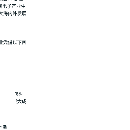
消费电子产业生
大海内外发展
业凭借以下四
：
开发新品类迎
场获得巨大成
e 选