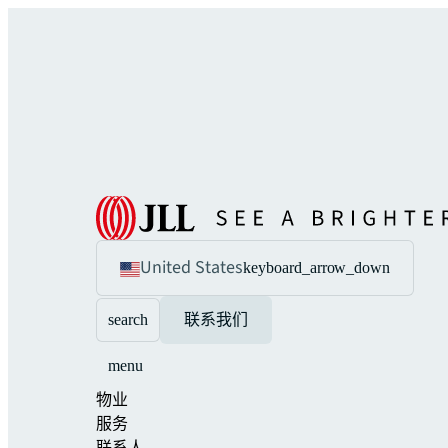
United States
keyboard_arrow_down
search
联系我们
menu
物业
服务