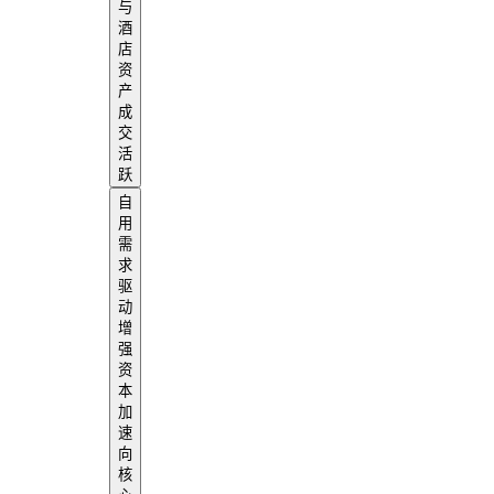
与
酒
店
资
产
成
交
活
跃
自
用
需
求
驱
动
增
强
资
本
加
速
向
核