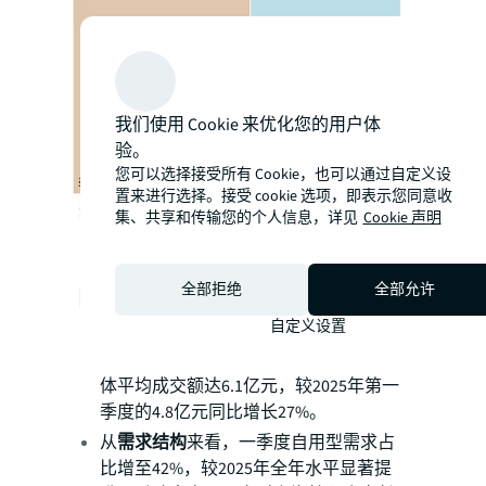
我们使用 Cookie 来优化您的用户体
验。
您可以选择接受所有 Cookie，也可以通过自定义设
置来进行选择。接受 cookie 选项，即表示您同意收
集、共享和传输您的个人信息，详见
Cookie 声明
自用需求驱动增强资本加速向核心
全部拒绝
全部允许
区域集聚
自定义设置
从
交易规模维度
分析，一季度数宗地标
性办公楼成交拉高了单体交易规模，单
体平均成交额达6.1亿元，较2025年第一
季度的4.8亿元同比增长27%。
从
需求结构
来看，一季度自用型需求占
比增至42%，较2025年全年水平显著提