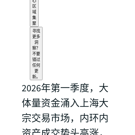
心
区
域
集
聚
寻找
更多
洞
察？
不要
错过
任何
更
新。
2026年第一季度，大
体量资金涌入上海大
宗交易市场，内环内
资产成交势头高涨，