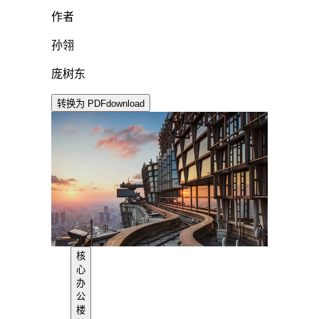
作者
孙翎
庞树东
转换为 PDF
download
核
心
办
公
楼