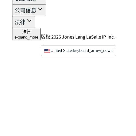
公司信息
法律
法律
版权 2026 Jones Lang LaSalle IP, Inc.
expand_more
United States
keyboard_arrow_down