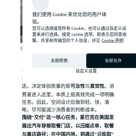
我们使用 Cookie 来优化您的用户体
验。
您可以选择接受所有 Cookie，也可以通过自定义设
置来进行选择。接受 cookie 选项，即表示您同意收
集、共享和传输您的个人信息，详见
Cookie 声明
路易威登Gaysorn Amarin门店，泰国曼谷
交付型门店的效率极限
全部拒绝
全部允许
在茶饮、汽车穿梭取餐门店（Drive-
自定义设置
thru）、自提零售点等以交付为核心的门
店，决定体验质量的是
可及性
与
直觉性
。消
费者进入这里，本质上是高效完成一项明确
任务。因此，空间设计应做到轻、快、清
晰，尽可能减少消费者的判断成本。
围绕“交付”这一核心任务，星巴克在美国发
展出汽车穿梭取餐门店，以压缩点单、取餐
与离店路径；在中国内地，则通过“沿街取”