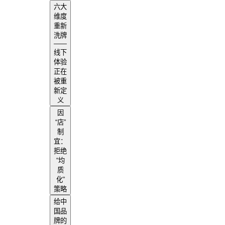
六大
维度
重新
洗牌
——
线下
体验
正在
被重
新定
义
因
“店”
制
宜：
拒绝
“均
质
化”
策略
给中
国品
牌的