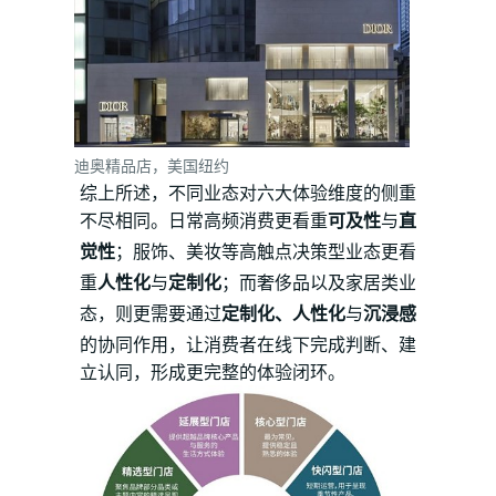
迪奥精品店，美国纽约
综上所述，不同业态对六大体验维度的侧重
不尽相同。日常高频消费更看重
可及性
与
直
觉性
；服饰、美妆等高触点决策型业态更看
重
人性化
与
定制化
；而奢侈品以及家居类业
态，则更需要通过
定制化、人性化
与
沉浸感
的协同作用，让消费者在线下完成判断、建
立认同，形成更完整的体验闭环。