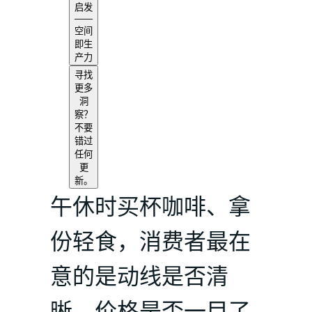
启发
——
空间
即生
产力
寻找
更多
洞
察？
不要
错过
任何
更
新。
午休时买杯咖啡、拿
份轻食，消费者最在
意的是动线是否清
晰、价格是否一目了