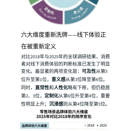
六大维度重新洗牌——线下体验正
在被重新定义
对比2018年与2025年的全球调研结果，消费
者对线下消费体验的判断标准已发生了明显
变化。最显著的两项变化是：
可及性
从第5
位升至第1位，
意义感
从第3位降至第6位。
同时，
直觉性
和
人性化
略有下移，但仍稳居
第2、3位，
定制化
从第6位升至第4位，重要
性明显上升；
沉浸感
则从第4位降至第5位。