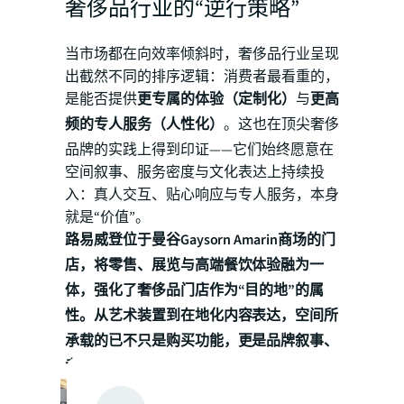
奢侈品行业的“逆行策略”
当市场都在向效率倾斜时，奢侈品行业呈现
出截然不同的排序逻辑：消费者最看重的，
是能否提供
更专属的体验（定制化）
与
更高
频的专人服务（人性化）
。这也在顶尖奢侈
品牌的实践上得到印证——它们始终愿意在
空间叙事、服务密度与文化表达上持续投
入：真人交互、贴心响应与专人服务，本身
就是“价值”。
路易威登位于曼谷Gaysorn Amarin商场的门
店，将零售、展览与高端餐饮体验融为一
体，强化了奢侈品门店作为“目的地”的属
性。从艺术装置到在地化内容表达，空间所
承载的已不只是购买功能，更是品牌叙事、
专属感与沉浸体验。