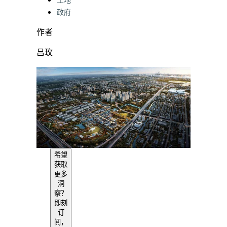
土地
政府
作者
吕玫
希望
获取
更多
洞
察？
即刻
订
阅，