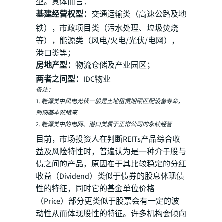
型。具体而言：
基建经营权型：
交通运输类（高速公路及地
铁），市政项目类（污水处理、垃圾焚烧
等），能源类（风电/火电/光伏/电网），
港口类等；
房地产型：
物流仓储及产业园区；
两者之间型：
IDC物业
备注：
1. 能源类中风电光伏一般是土地租赁期限匹配设备寿命，
到期基本就结束
2. 能源类中的电网、港口类属于正常公司的永续经营
目前，市场投资人在判断REITs产品综合收
益及风险特性时，普遍认为是一种介于股与
债之间的产品，原因在于其比较稳定的分红
收益（Dividend）类似于债券的股息体现债
性的特征，同时它的基金单位价格
（Price）部分更类似于股票会有一定的波
动性从而体现股性的特征。许多机构会倾向