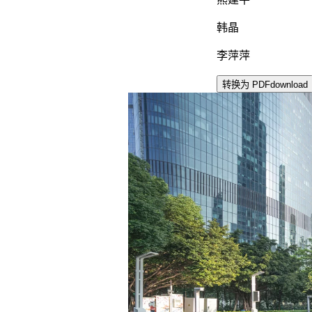
熊建平
韩晶
李萍萍
转换为 PDF
download