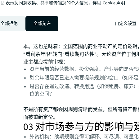
，即表示您同意收集、共享和传输您的个人信息，详见
Cookie 声明
02 全国启示：广州是样本
孤例
全部拒绝
全部允许
自定义设置
虽然新政目前仅覆盖广州，但其制度设计——三层分
钩、存量盘活联动——为其他一线及核心城市提供了
本。这也意味着：全国范围内商业不动产的定价逻辑
“看剩余年限”转向“看续期可达性”。无论资产位于何
业主都应提前审视：
资产当前的经营数据、投资强度、产业导向是否“达
剩余年限是否已进入需要提前规划的窗口（如不足
是否存在通过改造、转换用途（如保租房、康养）
位的空间？
不是所有资产都会因规则清晰而受益，但所有资产都
而被重新定价。
03 对市场参与方的影响与
外资机构：续期规则变得可解释、可尽调、可量化