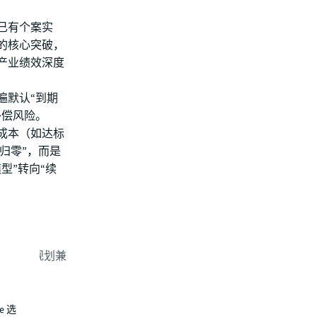
已有个案实
的核心突破，
产业绩效深度
遍默认“到期
补偿风险。
成本（如达标
归零”，而是
型”转向“续
导向、规划兼
标能力；
e 选