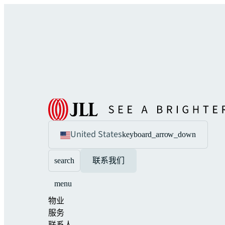
United States
keyboard_arrow_down
search
联系我们
menu
物业
服务