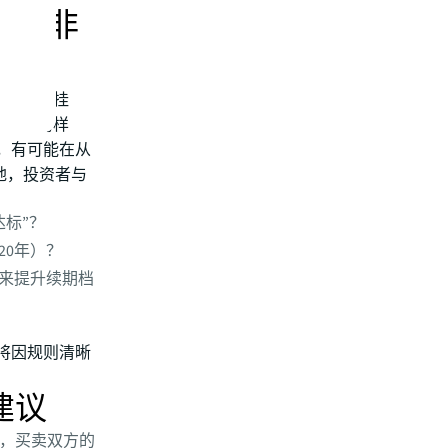
，而非
级、产业挂
可参照的样
，有可能在从
地，投资者与
标”？
20年）？
来提升续期档
将因规则清晰
建议
，买卖双方的