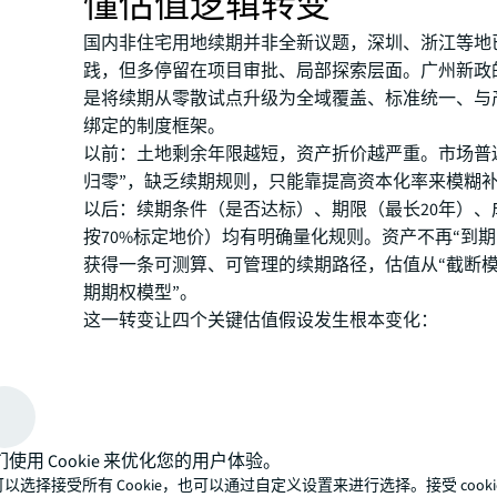
懂估值逻辑转变
国内非住宅用地续期并非全新议题，深圳、浙江等地
践，但多停留在项目审批、局部探索层面。广州新政
是将续期从零散试点升级为全域覆盖、标准统一、与
绑定的制度框架。
以前：土地剩余年限越短，资产折价越严重。市场普
归零”，缺乏续期规则，只能靠提高资本化率来模糊
以后：续期条件（是否达标）、期限（最长20年）、
按70%标定地价）均有明确量化规则。资产不再“到期
获得一条可测算、可管理的续期路径，估值从“截断模
期期权模型”。
这一转变让四个关键估值假设发生根本变化：
终值不再是零，而是不同续期情景的加权结果；
续期有明确门槛，与投资强度、土地产出率、产业
容性、履约情况挂钩；
短年限折价不再一刀切，而是取决于经营质量与达
们使用 Cookie 来优化您的用户体验。
以选择接受所有 Cookie，也可以通过自定义设置来进行选择。接受 cooki
资产从“倒计时资产”升级为“可续经营资产”。