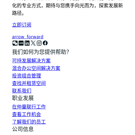
化的专业方式，期待与您携手向光而为，探索发展新
路径。
立即订阅
arrow_forward
我们如何为您提供帮助？
可持发展解决方案
混合办公空间解决方案
投资组合管理
查找并租赁空间
联系我们
职业发展
在仲量联行工作
查看工作机会
了解我们的员工
公司信息