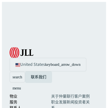
United States
keyboard_arrow_down
search
联系我们
menu
物业
关于仲量联行
客户案例
服务
职业发展
新闻
投资者关