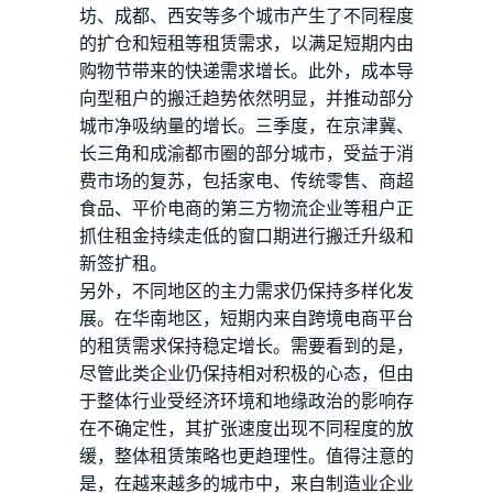
坊、成都、西安等多个城市产生了不同程度
的扩仓和短租等租赁需求，以满足短期内由
购物节带来的快递需求增长。此外，成本导
向型租户的搬迁趋势依然明显，并推动部分
城市净吸纳量的增长。三季度，在京津冀、
长三角和成渝都市圈的部分城市，受益于消
费市场的复苏，包括家电、传统零售、商超
食品、平价电商的第三方物流企业等租户正
抓住租金持续走低的窗口期进行搬迁升级和
新签扩租。
另外，不同地区的主力需求仍保持多样化发
展。在华南地区，短期内来自跨境电商平台
的租赁需求保持稳定增长。需要看到的是，
尽管此类企业仍保持相对积极的心态，但由
于整体行业受经济环境和地缘政治的影响存
在不确定性，其扩张速度出现不同程度的放
缓，整体租赁策略也更趋理性。值得注意的
是，在越来越多的城市中，来自制造业企业