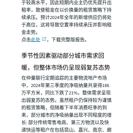
于较高水平，因此短期内业主仍优先提升出
租率，致使租金在以价换量的租赁策略下持
续承压。预计2024年全年的新增供应仍将处
于高位，这将导致空置率持续承压并影响租
金走势。
点击
此处
，下载完整版报告。
季节性因素驱动部分城市需求回
暖，但整体市场仍呈现弱复苏态势
在仲量联行定期追踪的主要物流地产市场
中，2024年第三季度的净吸纳量共录得186
万平方米，同比下跌了21%，整体需求呈现
出弱复苏的态势。虽然租户仍保持较为谨慎
的租赁策略，但随着下半年消费旺季的到
来，部分城市的净吸纳量出现不同程度的增
长: 部分传统零售电商、第三方物流以及快
递快运等租户在包括昆山、嘉兴、南京、廊