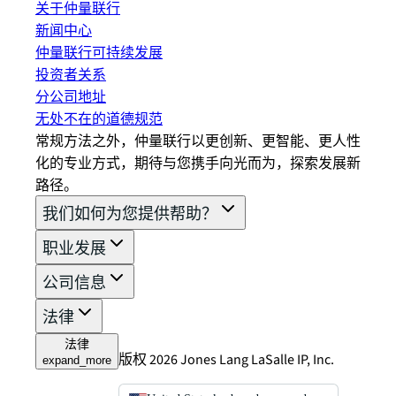
关于仲量联行
新闻中心
仲量联行可持续发展
投资者关系
分公司地址
无处不在的道德规范
常规方法之外，仲量联行以更创新、更智能、更人性
化的专业方式，期待与您携手向光而为，探索发展新
路径。
我们如何为您提供帮助？
职业发展
公司信息
法律
法律
版权 2026 Jones Lang LaSalle IP, Inc.
expand_more