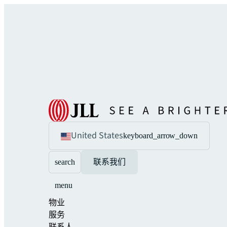
United States
keyboard_arrow_down
search
联系我们
menu
物业
服务