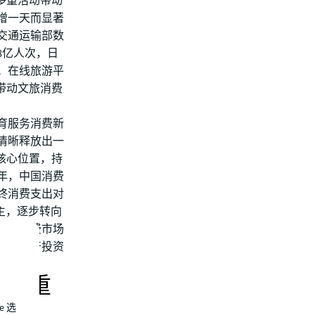
多重活动带动
增一天而显著
交通运输部数
8亿人次，日
高；在线旅游平
带动文旅消费
育服务消费新
清晰释放出一
核心位置，持
5年，中国消费
终消费支出对
主，逐步转向
塑了消费市场
商业地产投资
市场重
e 选