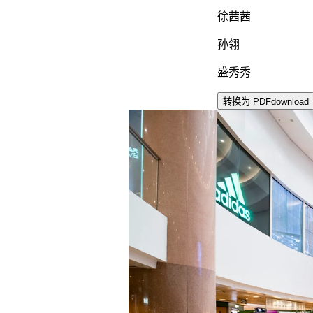
徐茜茜
孙翎
盛秀秀
转换为 PDF
download