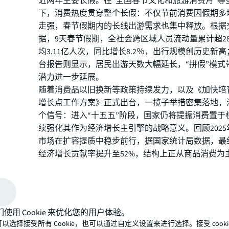
近两年主要长假。在“全国春节文化和旅游消费月”等
下，消费热度贯穿整个长假：不仅节前消费因假期多
走强，春节假期内的长线出游需求也集中释放。根据
据，9天春节假期，全社会跨区域人员流动量累计超2
均3.11亿人次，同比增长8.2％，出行规模创历史新
台报告则显示，居民出游天数大幅延长，“拼假”模式
潜力进一步延展。
随着消费品以旧换新等政策持续发力，以及《加快培
增长点工作方案》正式出台，一揽子举措密集落地，
个信号：进入“十五五”阶段，国家仍将提振消费置于
续强化其作为经济增长主引擎的战略意义。回顾202
市场在扩容提质中稳步前行，据国家统计局数据，最
经济增长贡献率提升至52%，结构上正从商品消费为
商品与服务并重的新格局。这一结构性变化，不仅重
本身，也正通过零售地产交易与资产证券化产品，向
市场持续传导。
政策提振消费信心，推动
们使用 Cookie 来优化您的用户体验。
构分化
以选择接受所有 Cookie，也可以通过自定义设置来进行选择。接受 cooki