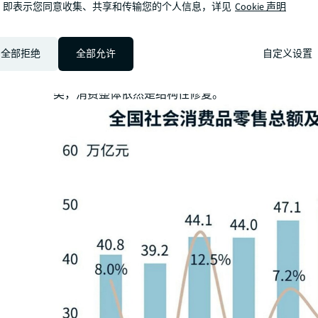
，即表示您同意收集、共享和传输您的个人信息，详见
Cookie 声明
从官方数据来看，2025年中国社会消费品零售总额突
同比增长3.7%，较2024年继续温和改善，展现出内
全部拒绝
全部允许
自定义设置
然而，表现突出的通讯器材、文化办公用品、家电和
多为“国补”政策的直接受益者。国补品类的增速明显
类，消费整体依然是结构性修复。