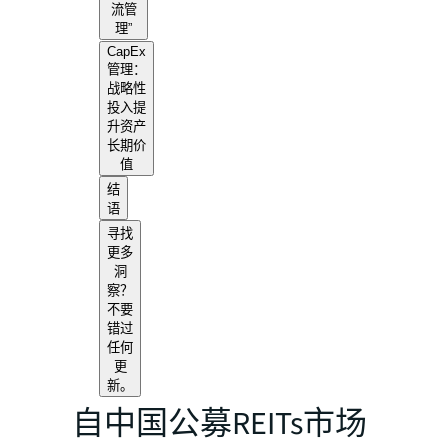
流管
理”
CapEx
管理：
战略性
投入提
升资产
长期价
值
结
语
寻找
更多
洞
察？
不要
错过
任何
更
新。
自中国公募REITs市场