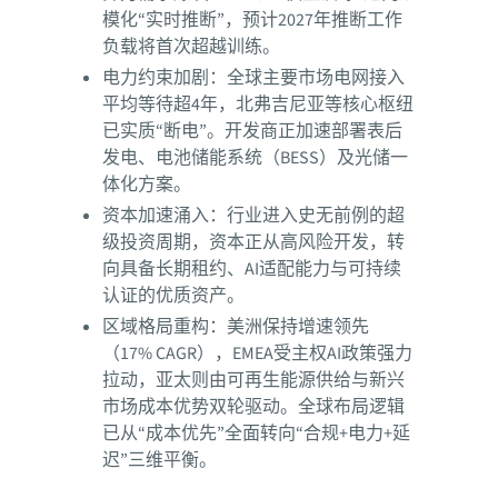
模化“实时推断”，预计2027年推断工作
负载将首次超越训练。
电力约束加剧：全球主要市场电网接入
平均等待超4年，北弗吉尼亚等核心枢纽
已实质“断电”。开发商正加速部署表后
发电、电池储能系统（BESS）及光储一
体化方案。
资本加速涌入：行业进入史无前例的超
级投资周期，资本正从高风险开发，转
向具备长期租约、AI适配能力与可持续
认证的优质资产。
区域格局重构：美洲保持增速领先
（17% CAGR），EMEA受主权AI政策强力
拉动，亚太则由可再生能源供给与新兴
市场成本优势双轮驱动。全球布局逻辑
已从“成本优先”全面转向“合规+电力+延
迟”三维平衡。