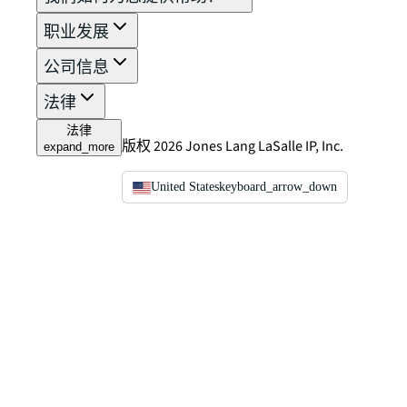
职业发展
公司信息
法律
法律
版权 2026 Jones Lang LaSalle IP, Inc.
expand_more
United States
keyboard_arrow_down