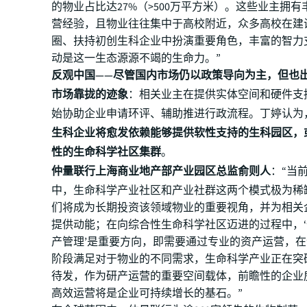
的物业占比达27%（>500万平方米）。这些业主拥
营经验，且物业往往集中于高校附近，众多高校在建
圈、扶持初创生科企业中扮演重要角色，丰富的智力
动是这一生态源源不竭的生命力。”
反观中国——尽管国内市场仍以政策导向为主，但也
市场靠拢的迹象
：相关业主在提供实体空间和硬件支
始协助企业申请环评、辅助推进行政流程。丁婷认为
生科企业将愈发依赖能够提供软性支持的生科园区，
性的生命科学社区集群
。
仲量联行上海商业地产部产业园区总监俞则人
：“当
中，生命科学产业社区和产业社群这两个模式极为稀
们将成为长期投资该领域物业的重要视角，并为相关
提供动能；在向综合性生命科学社区迈进的过程中，
产管理’是重要方向，即需要通过专业的资产运营，
阶段满足对于物业的不同需求，生命科学产业正在突
待发，作为研产运营的重要空间载体，前瞻性的企业
高效运营将是企业可持续增长的基石。”