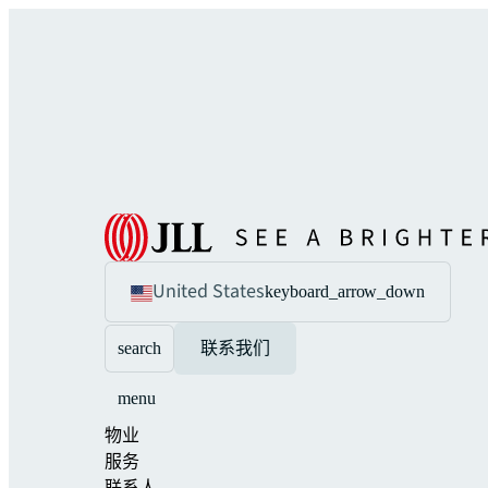
United States
keyboard_arrow_down
search
联系我们
menu
物业
服务