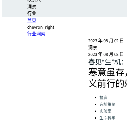
联系人
洞察
行业
首页
chevron_right
行业洞察
2023 年 08 月 02 日
洞察
2023 年 08 月 02 日
睿见“生”机
寒意虽存
义前行的
Categories:
投资
选址策略
实验室
生命科学