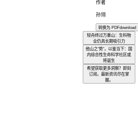
作者
孙翎
转换为 PDF
download
轻舟终过万重山：生科物
业仍具长期吸引力
他山之“势”，以鉴当下：国
内综合性生命科学社区或
将诞生
希望获取更多洞察？即刻
订阅，最新资讯尽在掌
握。