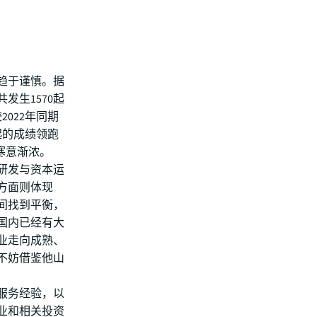
仍趋于谨慎。据
发生1570起
2022年同期
起的成绩领跑
寒意渐浓。
研发与资本运
方面则体现
间找到平衡，
国内已经有大
业走向成熟、
不妨借鉴他山
服务经验，以
业和相关投资