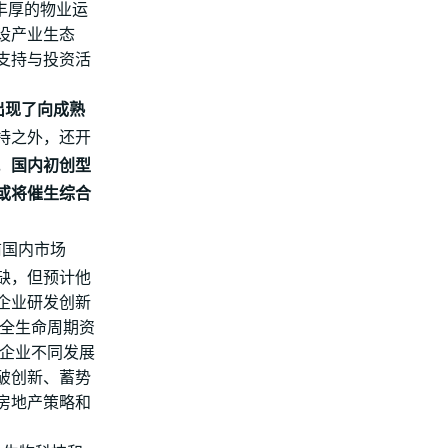
有丰厚的物业运
设产业生态
支持与投资活
出现了向成熟
持之外，还开
，
国内初创型
或将催生综合
前国内市场
缺，但预计他
企业研发创新
‘全生命周期资
在企业不同发展
破创新、蓄势
房地产策略和