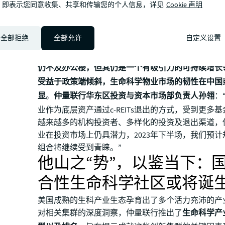
，即表示您同意收集、共享和传输您的个人信息，详见
Cookie 声明
作为全球生科领域最成熟的市场，美国相关物业市场
全部拒绝
全部允许
自定义设置
足。从
大宗交易
上来看，近年来，美国市场生命科学
额已从每年约50亿美元增长到每年超过100亿美元。
仍不及办公楼，但其仍是一个有吸引力的可持续增长
受益于政策端倾斜，生命科学物业市场的韧性在中国
显
。
仲量联行华东区投资与资本市场部负责人孙翎
：
业作为底层资产通过c-REITs退出的方式，受到更多
越来越多的机构投资者、多样化的投资及退出渠道，
业在投资市场上仍具潜力，2023年下半场，我们预
组合将继续受到青睐。”
他山之“势”，以鉴当下：
合性生命科学社区或将诞
美国成熟的生科产业生态孕育出了多个活力充沛的产
对相关集群的深度洞察，仲量联行推出了
生命科学产