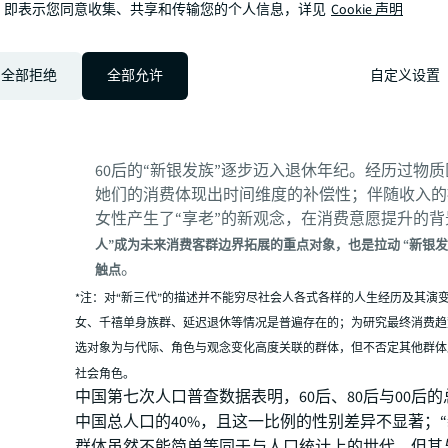
，即表示您同意收集、共享和传输您的个人信息，详见
Cookie 声明
“千禧妈妈”；这一
新角色
的消费力源自
母职
和
家庭
，也源
会身份
；复合需求的驱动下，她们的消费成为影响社会消费基
要力量，
正创造出全新消费内容，并重新定义适配家庭消费的
全部拒绝
全部允许
自定义设置
新观念——岁月丽人
60后的“新银发族”逐步迈入退休年纪。经历过物
她们的消费体现出时间维度的补偿性；伴随收入的
女性产生了“享老”的新观念，在消费意愿提升的背
人”成为未来消费客群边界拓展的重点对象，也是拉动 “新银发
。
触点
*注：对“新三代”的描述并不能穷尽社会人各式各样的人生经历及其演
女、千禧单身族群、延迟退休等情况是普遍存在的；为研究最终消费趋
选对象为与代际、角色与观念变化高度关联的群体，但不否定其他群体
社会角色。
中国第七次人口普查数据表明，60后、80后与00后
中国总人口的40%，且这一比例的性别差异不显著；“
群体虽然不能简单等同于与人口统计上的世代，但其