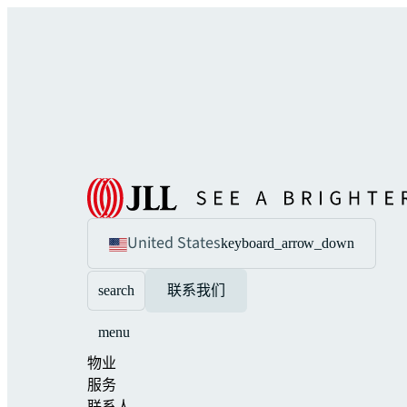
United States
keyboard_arrow_down
search
联系我们
menu
物业
服务