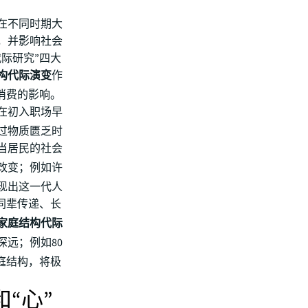
化在不同时期大
，并影响社会
际研究”四大
构代际演变
作
消费的影响。
们在初入职场早
历过物质匮乏时
当居民的社会
改变；例如许
现出这一代人
同辈传递、长
家庭结构代际
深远；例如80
庭结构，将极
和“心”