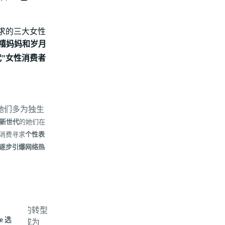
求的三大女性
禧妈妈和岁月
”女性消费者
她们多为独生
新世代
的她们在
消费寻求
个性表
逐步引爆网络热
济全球化的转型
e 选
，选择成为