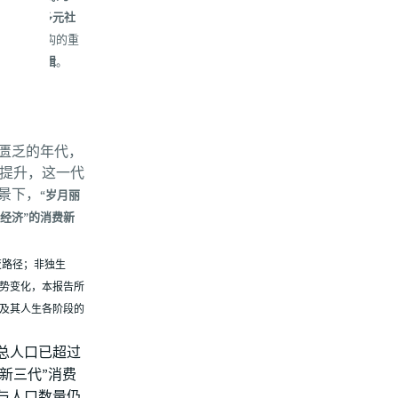
自她们的
多元社
本盘与结构的重
商业新逻辑
。
质匮乏的年代，
提升，这一代
景下，
“岁月丽
经济”的消费新
变路径；非独生
势变化，本报告所
及其人生各阶段的
的总人口已超过
新三代”消费
与人口数量仍