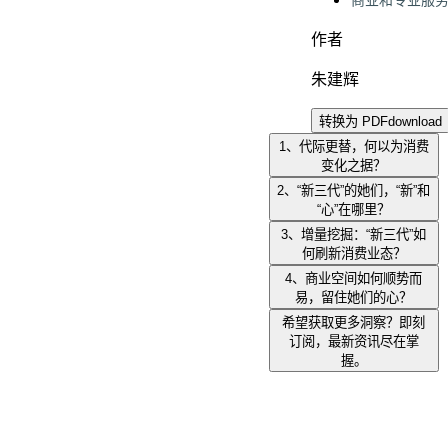
商业和专业服
作者
朱建辉
转换为 PDF
download
1、代际更替，何以为消费
变化之据？
2、“新三代”的她们，“新”和
“心”在哪里？
3、增量挖掘：“新三代”如
何刷新消费业态？
4、商业空间如何顺势而
易，留住她们的心？
希望获取更多洞察？即刻
订阅，最新资讯尽在掌
握。