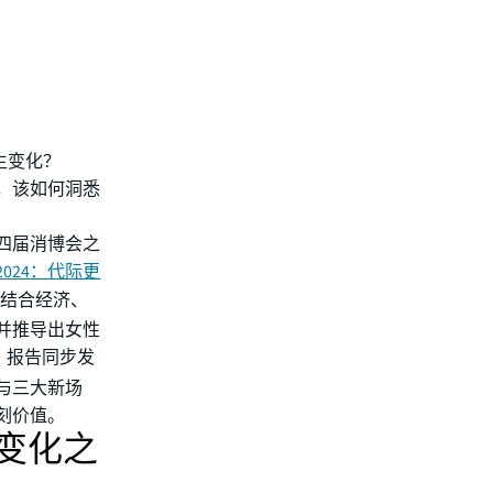
生变化？
化，该如何洞悉
四届消博会之
024：代际更
结合经济、
并推导出女性
；报告同步发
与三大新场
刻价值。
变化之