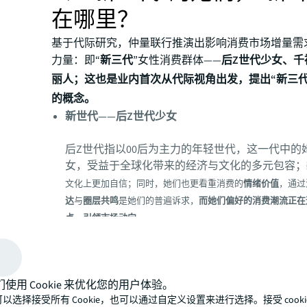
在哪里？
基于代际研究，仲量联行推演出影响消费市场增量需
力量：即“
新三代
”女性消费群体——
后Z世代少女、千
丽人；这也是业内首次从代际视角出发，提出“新三代
的概念。
新世代——后Z世代少女
后Z世代指以00后为主力的年轻世代，这一代中的
女，受益于全球化带来的经济与文化的多元包容；
文化上更加自信；同时，她们也更看重消费的
情绪价值
，通过
达
与
圈层共鸣
是她们的普遍诉求，
而她们偏好的消费潮流正在
点、引领市场动向
。
新角色——千禧妈妈
们使用 Cookie 来优化您的用户体验。
80后到95前的千禧一代成长于中国对外开放与经
以选择接受所有 Cookie，也可以通过自定义设置来进行选择。接受 cooki
期，这一代的她们笃信教育的价值，重视自我提升