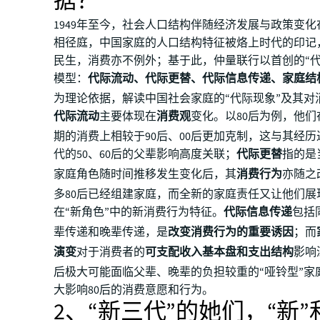
据？
1949年至今，社会人口结构伴随经济发展与政策变
相径庭，中国家庭的人口结构特征被烙上时代的印记
民生，消费亦不例外；基于此，仲量联行以首创的“代
模型：
代际流动、代际更替、代际信息传递、家庭结
为理论依据，解读中国社会家庭的“代际现象”及其对
代际流动
主要体现在
消费观
变化。以80后为例，他
期的消费上相较于90后、00后更加克制，这与其经
代的50、60后的父辈影响高度关联；
代际更替
指的是
家庭角色随时间推移发生变化后，其
消费行为
亦随之
多80后已经组建家庭，而全新的家庭责任又让他们展
在“新角色”中的新消费行为特征。
代际信息传递
包括
辈传递和晚辈传递，是
改变消费行为的重要诱因
；而
演变
对于消费者的
可支配收入基本盘和支出结构
影响
后极大可能面临父辈、晚辈的负担较重的“哑铃型”家
大影响80后的消费意愿和行为。
2、“新三代”的她们，“新”