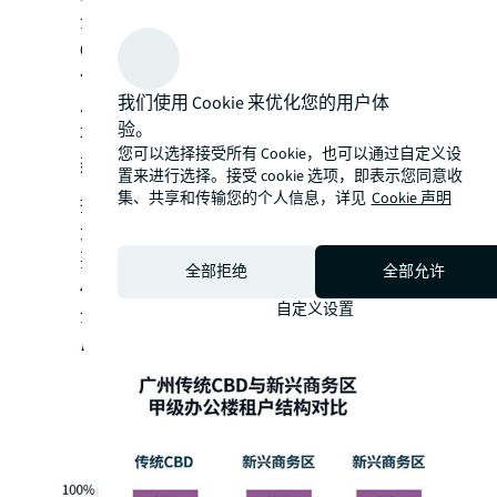
企业实现营业收入4,479.17亿元，同比增长
6.3%，其中新一代信息技术实现营收655.11
亿元，同比增长26.1%；前海实现地区生产
我们使用 Cookie 来优化您的用户体
总值2,464.1亿元，同比增长15.0%，远超深
验。
圳全市平均的6%增长率。
您可以选择接受所有 Cookie，也可以通过自定义设
新兴商务区的产业结构
置来进行选择。接受 cookie 选项，即表示您同意收
集、共享和传输您的个人信息，详见
Cookie 声明
据仲量联行观察，广州国际金融城及琶洲两
大新兴商务区的甲级办公楼子市场中，最主
要的租户类型是科技互联网企业，占比约
全部拒绝
全部允许
40%。而珠江新城这一传统CBD中，金融业
自定义设置
企业租户占比30%，科技互联网企业租户占
比仅为10%。