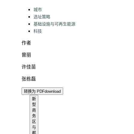
Categories:
城市
选址策略
基础设施与可再生能源
科技
作者
曾丽
许佳苗
张栋磊
转换为 PDF
download
新
型
商
务
区
与
都