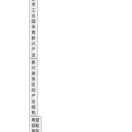
市
工
业
园
孕
育
新
兴
产
业
新
兴
商
务
区
的
产
业
结
构
希望
获取
更多