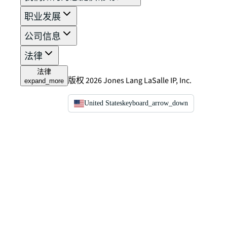
职业发展
公司信息
法律
法律
版权 2026 Jones Lang LaSalle IP, Inc.
expand_more
United States
keyboard_arrow_down