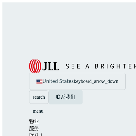
United States
keyboard_arrow_down
search
联系我们
menu
物业
服务