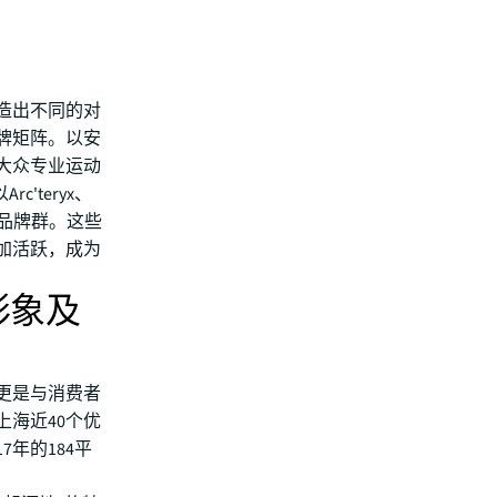
造出不同的对
牌矩阵。以安
大众专业运动
'teryx、
运动品牌群。这些
加活跃，成为
形象及
更是与消费者
海近40个优
年的184平