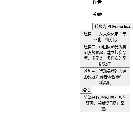
作者
黄臻
转换为 PDF
download
趋势一：从大众化走向专
业化、细分化
趋势二：中国运动品牌集
团强势崛起，建立起多品
牌、多品类、多档次的品
牌矩阵
趋势三：运动品牌的店铺
形象及消费者体验“卷” 向
新高度
结语
希望获取更多洞察？即刻
订阅，最新资讯尽在掌
握。