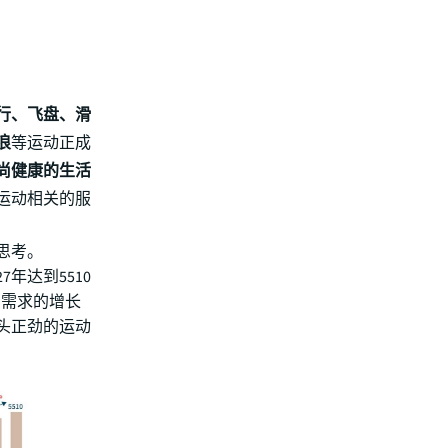
行、飞盘、滑
浪
等运动正成
尚健康的生活
运动相关的服
思考。
年达到5510
消费需求的增长
头正劲的运动