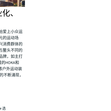
业化、
始爱上小众运
元的运动场
兴消费群体的
占鳌头不同的
品牌，如主打
跑鞋的HOKA和
营等户外运动装
牌的不断涌现，
e 选