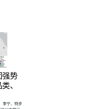
团强势
品类、
、李宁、特步