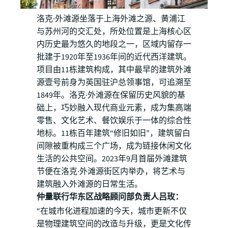
洛克·外滩源坐落于上海外滩之源、黄浦江
与苏州河的交汇处，所处位置是上海核心区
内历史最为悠久的地段之一，区域内留存一
批建于1920年至1936年间的近代西洋建筑。
项目由11栋建筑构成，其中最早的建筑外滩
源壹号前身为英国驻沪总领事馆，可追溯至
1849年。洛克·外滩源在保留历史风貌的基
础上，巧妙融入现代商业元素，成为集高端
零售、文化艺术、餐饮娱乐于一体的综合性
地标。11栋百年建筑“修旧如旧”，建筑留白
间隙被重构成三个广场，成为链接休闲文化
生活的公共空间。2023年9月首届外滩建筑
节便在洛克·外滩源街区内举办，将艺术与
建筑融入外滩源的日常生活。
仲量联行华东区战略顾问部负责人吕玫：
“在城市化进程加速的今天，城市更新不仅
是物理建筑空间的改造与升级，更是文化传