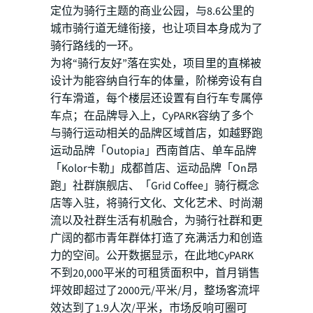
定位为骑行主题的商业公园，与8.6公里的
城市骑行道无缝衔接，也让项目本身成为了
骑行路线的一环。
为将“骑行友好”落在实处，项目里的直梯被
设计为能容纳自行车的体量，阶梯旁设有自
行车滑道，每个楼层还设置有自行车专属停
车点；在品牌导入上，CyPARK容纳了多个
与骑行运动相关的品牌区域首店，如越野跑
运动品牌「Outopia」西南首店、单车品牌
「Kolor卡勒」成都首店、运动品牌「On昂
跑」社群旗舰店、「Grid Coffee」骑行概念
店等入驻，将骑行文化、文化艺术、时尚潮
流以及社群生活有机融合，为骑行社群和更
广阔的都市青年群体打造了充满活力和创造
力的空间。公开数据显示，在此地CyPARK
不到20,000平米的可租赁面积中，首月销售
坪效即超过了2000元/平米/月，整场客流坪
效达到了1.9人次/平米，市场反响可圈可