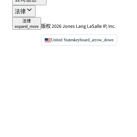
法律
法律
版权 2026 Jones Lang LaSalle IP, Inc.
expand_more
United States
keyboard_arrow_down