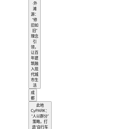
·外
滩
源：
“修
旧如
旧”
理念
引
领，
让百
年建
筑融
入现
代城
市生
活
成
都
此地
CyPARK：
“人以群分”
策略，打
造“自行车