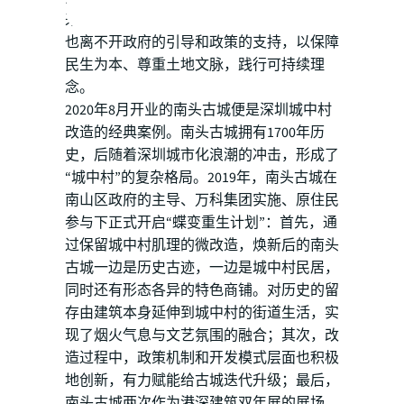
来“城中村”改造应与长期主义相适配，同时
也离不开政府的引导和政策的支持，以保障
民生为本、尊重土地文脉，践行可持续理
念。
2020年8月开业的南头古城便是深圳城中村
改造的经典案例。南头古城拥有1700年历
史，后随着深圳城市化浪潮的冲击，形成了
“城中村”的复杂格局。2019年，南头古城在
南山区政府的主导、万科集团实施、原住民
参与下正式开启“蝶变重生计划”：首先，通
过保留城中村肌理的微改造，焕新后的南头
古城一边是历史古迹，一边是城中村民居，
同时还有形态各异的特色商铺。对历史的留
存由建筑本身延伸到城中村的街道生活，实
现了烟火气息与文艺氛围的融合；其次，改
造过程中，政策机制和开发模式层面也积极
地创新，有力赋能给古城迭代升级；最后，
南头古城两次作为港深建筑双年展的展场，