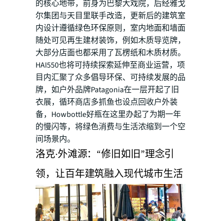
的核心地带，前身为巴黎大戏院，后经雅戈
尔集团与天目里联手改造，更新后的建筑室
内设计遵循绿色环保原则，室内地面和墙面
随处可见再生建材装饰，例如木质导览牌，
大部分店面也都采用了瓦楞纸和木质材质。
HAI550也将可持续探索延伸至商业运营，项
目内汇聚了众多倡导环保、可持续发展的品
牌，如户外品牌Patagonia在一层开起了旧
衣展，循环商店多抓鱼也设点回收户外装
备，Howbottle好瓶在这里办起了为期一年
的慢闪等，将绿色消费与生活浓缩到一个空
间场景内。
洛克·外滩源：“修旧如旧”理念引
领，让百年建筑融入现代城市生活