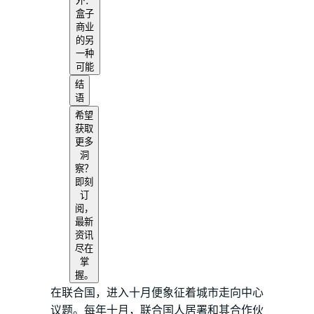
外：
盒子
商业
的另
一种
可能
结
语
希望
获取
更多
洞
察？
即刻
订
阅，
最新
资讯
尽在
掌
握。
在联合国，进入十月便象征着城市走向中心
议题。每年十月，联合国人居署和其合作伙