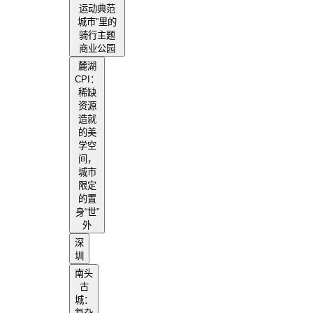
运动典范
城市”里的
骑行主题
商业公园
麓湖
CPI：
稀缺
资源
造就
的美
学空
间，
城市
限定
的置
身“世”
外
深
圳
南头
古
城：