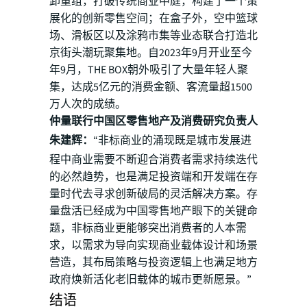
卸重组，打破传统商业中庭，构建了一个策
展化的创新零售空间；在盒子外，空中篮球
场、滑板区以及涂鸦市集等业态联合打造北
京街头潮玩聚集地。自2023年9月开业至今
年9月，THE BOX朝外吸引了大量年轻人聚
集，达成5亿元的消费金额、客流量超1500
万人次的成绩。
仲量联行中国区零售地产及消费研究负责人
朱建辉：
“非标商业的涌现既是城市发展进
程中商业需要不断迎合消费者需求持续迭代
的必然趋势，也是满足投资端和开发端在存
量时代去寻求创新破局的灵活解决方案。存
量盘活已经成为中国零售地产眼下的关键命
题，非标商业更能够突出消费者的人本需
求，以需求为导向实现商业载体设计和场景
营造，其布局策略与投资逻辑上也满足地方
政府焕新活化老旧载体的城市更新愿景。”
结语