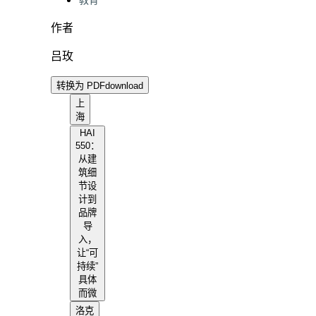
教育
作者
吕玫
转换为 PDF
download
上
海
HAI
550：
从建
筑细
节设
计到
品牌
导
入，
让“可
持续”
具体
而微
洛克