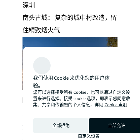
深圳
南头古城： 复杂的城中村改造，留
住精致烟火气
我们使用 Cookie 来优化您的用户体
验。
您可以选择接受所有 Cookie，也可以通过自定义设
置来进行选择。接受 cookie 选项，即表示您同意收
chevron_left
chevron_right
集、共享和传输您的个人信息，详见
Cookie 声明
“城中村”是城市快速发展中推进城市有机更
新的着力点，承载着改善民生、提升区域发
展的重要使命；而“城中村”存在改造项目周
全部拒绝
全部允许
期长、难度大、利益主体错综复杂、拆迁谈
自定义设置
判推进缓慢等共性问题。仲量联行认为，未