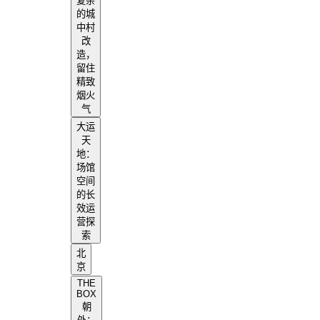
复杂
的城
中村
改
造，
留住
精致
烟火
气
大运
天
地：
场馆
空间
的长
效运
营探
索
北
京
THE
BOX
朝