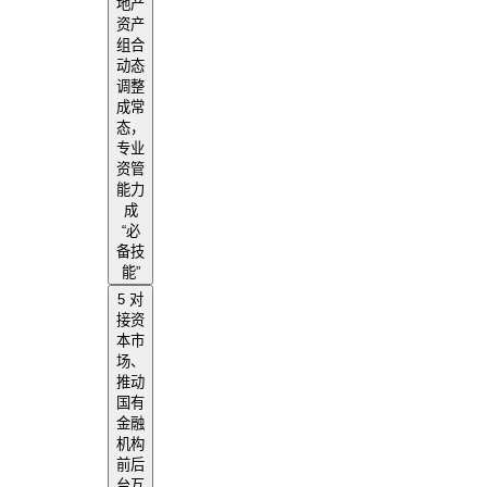
地产
资产
组合
动态
调整
成常
态，
专业
资管
能力
成
“必
备技
能”
5 对
接资
本市
场、
推动
国有
金融
机构
前后
台互