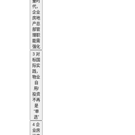
量时
代，
企业
房地
产总
部管
理职
能需
强化
3 对
标国
际实
践，
物业
自
用/
投资
不再
是
“单
选”
4 企
业房