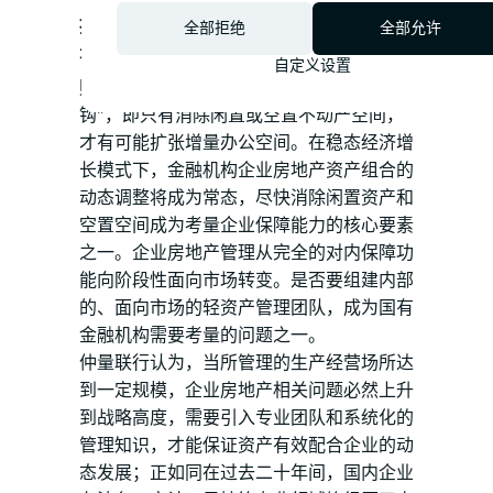
提升金融机构闲置资产利用效率成为推动国
全部拒绝
全部允许
有金融机构提升轻资产管理能力的触发点。
自定义设置
财政部相关文件要求，办公用房“增存挂
钩”，即只有消除闲置或空置不动产空间，
才有可能扩张增量办公空间。在稳态经济增
长模式下，金融机构企业房地产资产组合的
动态调整将成为常态，尽快消除闲置资产和
空置空间成为考量企业保障能力的核心要素
之一。企业房地产管理从完全的对内保障功
能向阶段性面向市场转变。是否要组建内部
的、面向市场的轻资产管理团队，成为国有
金融机构需要考量的问题之一。
仲量联行认为，当所管理的生产经营场所达
到一定规模，企业房地产相关问题必然上升
到战略高度，需要引入专业团队和系统化的
管理知识，才能保证资产有效配合企业的动
态发展；正如同在过去二十年间，国内企业