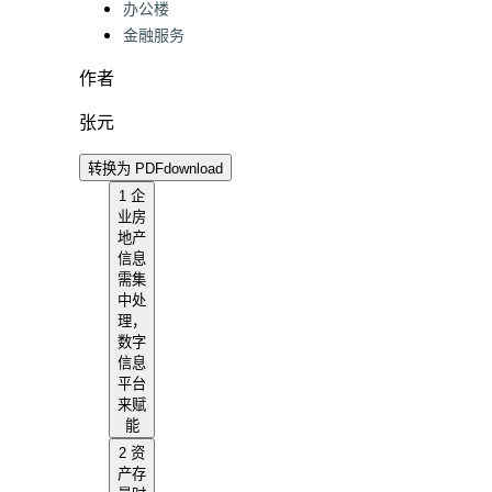
办公楼
金融服务
作者
张元
转换为 PDF
download
1 企
业房
地产
信息
需集
中处
理，
数字
信息
平台
来赋
能
2 资
产存