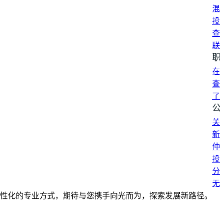
混
投
查
联
在
查
了
关
新
仲
投
分
无
性化的专业方式，期待与您携手向光而为，探索发展新路径。