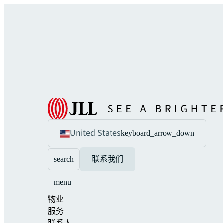
United States
keyboard_arrow_down
search
联系我们
menu
物业
服务