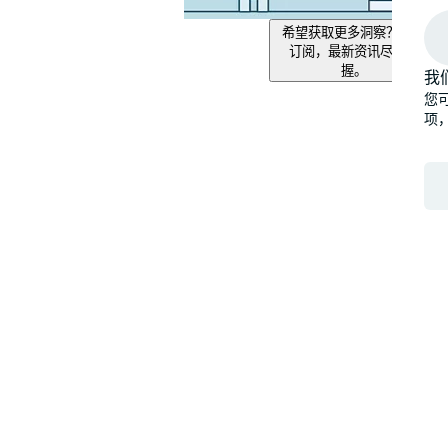
希望获取更多洞察？即刻
订阅，最新资讯尽在掌
握。
我
您可
项