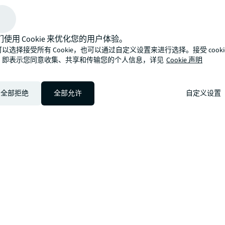
当前，全球经济格局深度调整，中国金融市场改革加
资产领域正从“风险化解”向“价值重塑”的转变，成为
们使用 Cookie 来优化您的用户体验。
期的重要引擎。这一领域不仅承载着化解金融风险、
以选择接受所有 Cookie，也可以通过自定义设置来进行选择。接受 cooki
的重任，更孕育着万亿级的投资蓝海——通过精准识
，即表示您同意收集、共享和传输您的个人信息，详见
Cookie 声明
营，不良资产正从“烫手山芋”蜕变为资本竞逐的“价值
如何在这一变革中抢占先机？仲量联行最新发布的《
的不良资产》白皮书，希望通过深入分析不良资产产
全部拒绝
全部允许
自定义设置
准评估其资产质量、现金流状况以及未来增长潜力，
别并以相对较低成本获取具备长期价值的资产。