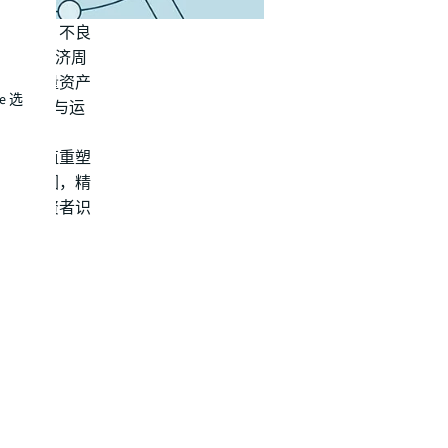
速推进，不良
驱动新经济周
盘活存量资产
e 选
别、重组与运
洼地”。
基于价值重塑
生的原因，精
帮助投资者识