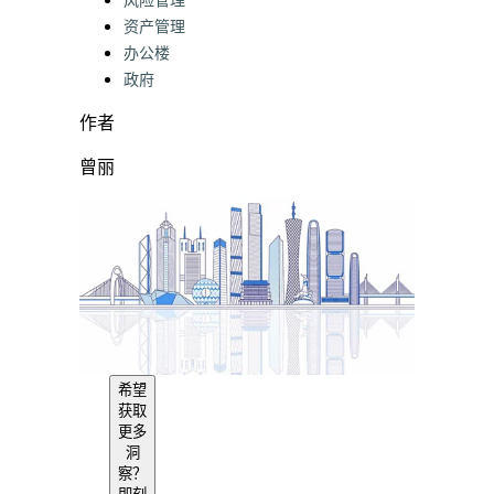
风险管理
资产管理
办公楼
政府
作者
曾丽
希望
获取
更多
洞
察？