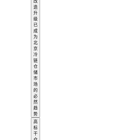
改
造
升
级
已
成
为
北
京
冷
链
仓
储
市
场
的
必
然
趋
势
高
标
干
仓