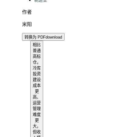
制造业
作者
米阳
转换为 PDF
download
相比
普通
高标
仓，
冷库
投资
建设
成本
更
高、
运营
管理
难度
更
大，
但收