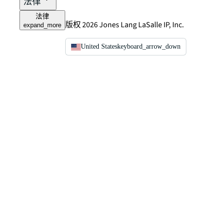
法律
法律
版权 2026 Jones Lang LaSalle IP, Inc.
expand_more
United States
keyboard_arrow_down