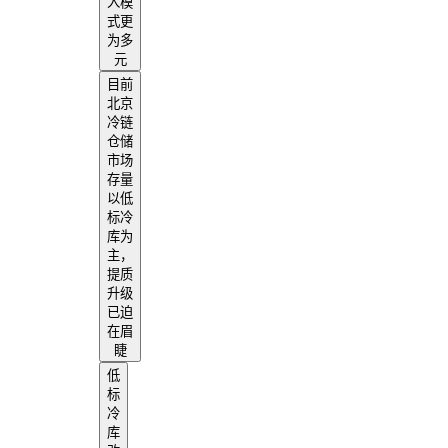
入模
式更
为多
元
目前
北京
冷链
仓储
市场
存量
以低
标冷
库为
主，
提质
升级
已迫
在眉
睫
低
标
冷
库