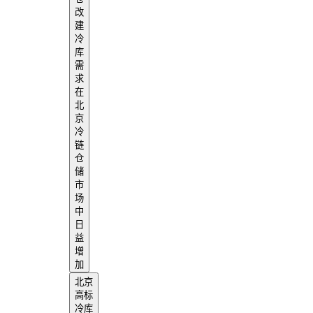
改
建
冷
库
需
求
在
北
京
冷
链
仓
储
市
场
中
日
益
增
加
北京
高标
冷库