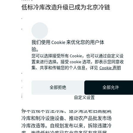
低标冷库改造升级已成为北京冷链
仓储市场的必然趋势
低标冷库并非全无可取之处。如：
对业主方来说：
低标冷库投资成本较
我们使用 Cookie 来优化您的用户体
低；
验。
对租户方来说：
其较低的入驻门槛和简
您可以选择接受所有 Cookie，也可以通过自定义设
便的租赁手续可以灵活地满足来自北京
置来进行选择。接受 cookie 选项，即表示您同意收
市不同区域、不同类型的租户需求。
集、共享和传输您的个人信息，详见
Cookie 声明
但是，为了妥善解决低标冷库中硬件设施设
备陈旧老化，能耗高，安全隐患较多；缺乏
全部拒绝
全部允许
专业管理人员导致运营效率低下等问题，其
改造升级已势在必行。由国务院发布的
自定义设置
《“十四五”冷链物流发展规划》中指出要关
停不合规不合法冷库、逐步淘汰老旧高能耗
冷库和制冷设施设备、推动农产品批发市场
冷库改造等。自规划发布以来，拆除违建冷