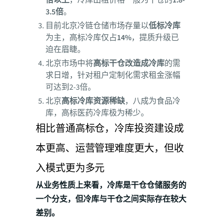
倍以上
，冷库出租价格一般为干仓的
1.8-
3.5倍
。
目前北京冷链仓储市场存量以
低标冷库
为主，高标冷库仅占
14%
，提质升级已
迫在眉睫。
北京市场中将
高标干仓改造成冷库
的需
求日增，针对租户定制化需求租金涨幅
可达到2-3倍。
北京
高标冷库资源稀缺
，八成为食品冷
库，高标医药冷库极为稀少。
相比普通高标仓，冷库投资建设成
本更高、运营管理难度更大，但收
入模式更为多元
从业务性质上来看，冷库是干仓仓储服务的
一个分支，但冷库与干仓之间实际存在较大
差别。