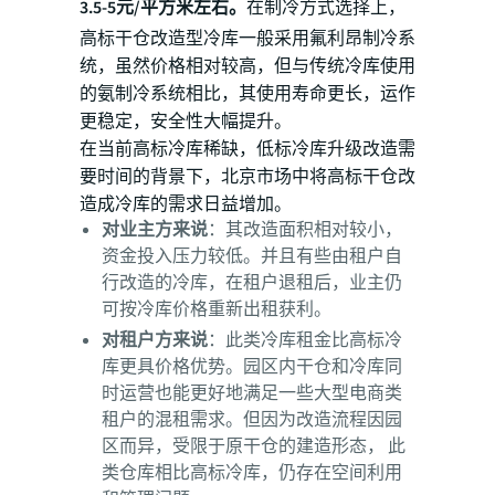
3.5-5元/平方米左右。
在制冷方式选择上，
高标干仓改造型冷库一般采用氟利昂制冷系
统，虽然价格相对较高，但与传统冷库使用
的氨制冷系统相比，其使用寿命更长，运作
更稳定，安全性大幅提升。
在当前高标冷库稀缺，低标冷库升级改造需
要时间的背景下，北京市场中将高标干仓改
造成冷库的需求日益增加。
对业主方来说
：其改造面积相对较小，
资金投入压力较低。并且有些由租户自
行改造的冷库，在租户退租后，业主仍
可按冷库价格重新出租获利。
对租户方来说
：此类冷库租金比高标冷
库更具价格优势。园区内干仓和冷库同
时运营也能更好地满足一些大型电商类
租户的混租需求。但因为改造流程因园
区而异，受限于原干仓的建造形态， 此
类仓库相比高标冷库，仍存在空间利用