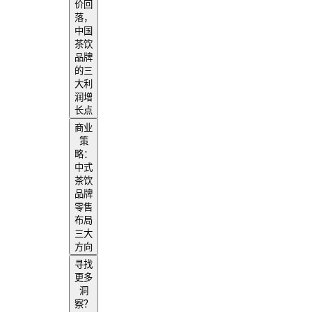
价回
落，
中国
茶饮
品牌
的三
大利
润增
长点
商业
策
略：
中式
茶饮
品牌
零售
布局
三大
方向
寻找
更多
洞
察？