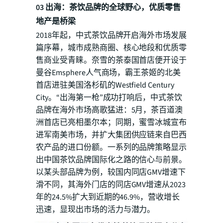
03 出海：茶饮品牌的全球野心，优质零售
地产是桥梁
2018年起，中式茶饮品牌开启海外市场发展
篇序幕，城市成熟商圈、核心地段和优质零
售商业受青睐。奈雪的茶泰国首店便开设于
曼谷Emsphere人气商场，霸王茶姬的北美
首店进驻美国洛杉矶的Westfield Century
City。“出海第一枪”成功打响后，中式茶饮
品牌在海外市场高歌猛进：5月，茶百道澳
洲首店已亮相墨尔本；同期，蜜雪冰城宣布
进军南美市场，并扩大集团供应链来自巴西
农产品的进口份额。一系列的品牌策略显示
出中国茶饮品牌国际化之路的信心与前景。
以某头部品牌为例，较国内同店GMV增速下
滑不同，其海外门店的同店GMV增速从2023
年的24.5%扩大到近期的46.9%，营收增长
迅速，显现出市场的活力与潜力。