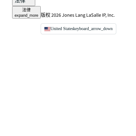
法律
法律
版权 2026 Jones Lang LaSalle IP, Inc.
expand_more
United States
keyboard_arrow_down