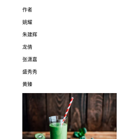
作者
姚耀
朱建辉
龙倩
张潇嘉
盛秀秀
黄臻