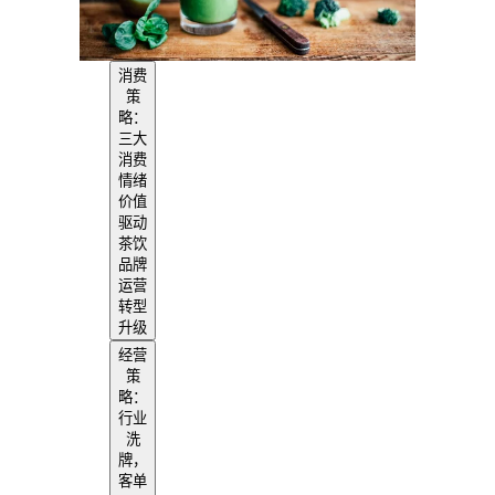
消费
策
略：
三大
消费
情绪
价值
驱动
茶饮
品牌
运营
转型
升级
经营
策
略：
行业
洗
牌，
客单