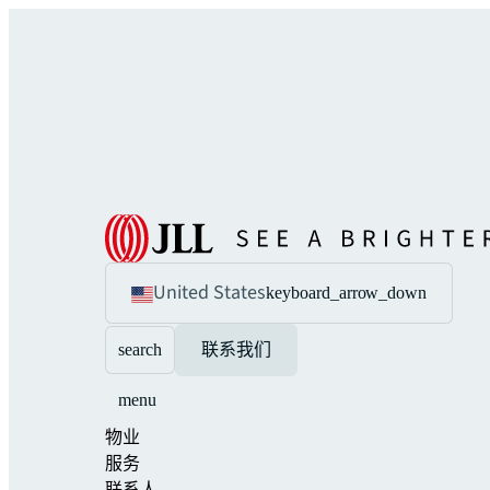
United States
keyboard_arrow_down
search
联系我们
menu
物业
服务