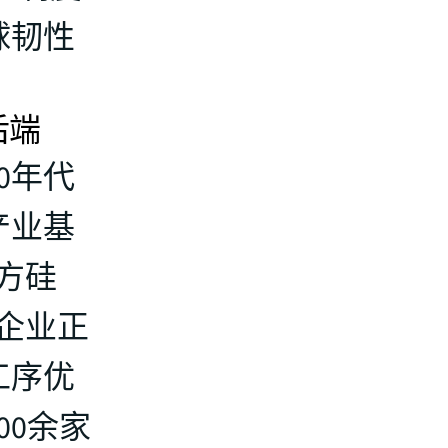
球韧性
后端
0年代
产业基
方硅
企业正
工序优
00余家