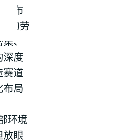
亚的布
早期的劳
密集、
的深度
造赛道
化布局
部环境
但放眼