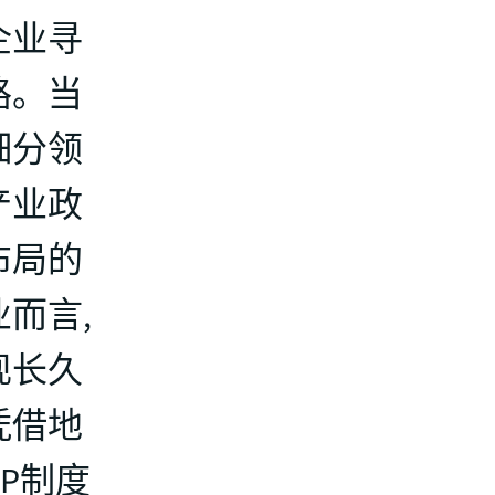
企业寻
路。当
细分领
产业政
布局的
而言,
现长久
凭借地
P制度