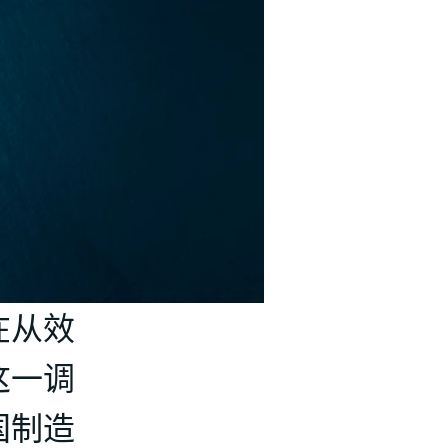
在从效
这一调
国制造