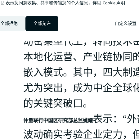
，即表示您同意收集、共享和传输您的个人信息，详见
Cookie 声明
究报告发现：中企在东南
局正经历深刻转型——从
全部拒绝
全部允许
自定义设置
动密集型代工，转向技术
本地化运营、产业链协同
嵌入模式。其中，四大制
尤为突出，成为中企全球
的关键突破口。
表示：“外
仲量联行中国区研究部总监姚耀
波动确实考验企业定力，