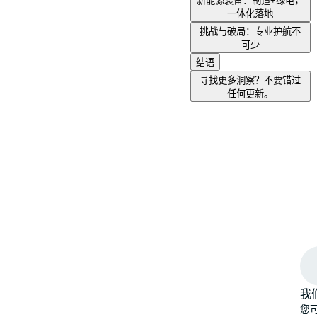
新能源装备：制造+绿电，
一体化落地
挑战与破局：专业护航不
可少
结语
寻找更多洞察？不要错过
任何更新。
我
您可