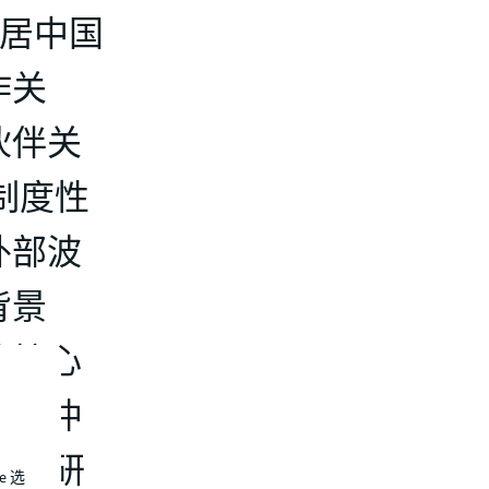
稳居中国
作关
伙伴关
制度性
外部波
背景
的核心
显。仲
研
赛道》
e 选