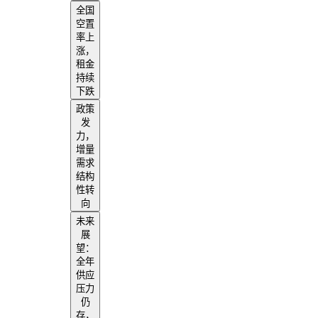
全国
空置
率上
涨，
租金
持续
下跌
政策
发
力，
增量
需求
结构
性转
向
未来
展
望：
全年
供应
压力
仍
存，