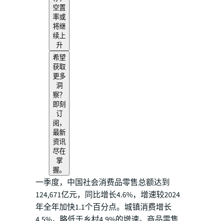
空置
率或
将继
续上
升
希望
获取
更多
洞
察？
即刻
订
阅，
最新
资讯
尽在
掌
握。
一季度，中国社会消费品零售总额达到
124,671亿元，同比增长4.6%，增速较2024
年全年加快1.1个百分点。城镇消费增长
4.5%，略低于乡村4.9%的增速。商品零售