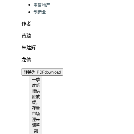
零售地产
制造业
作者
黄臻
朱建辉
龙倩
转换为 PDF
download
一季
度新
增供
应放
缓，
存量
市场
迎来
调整
期