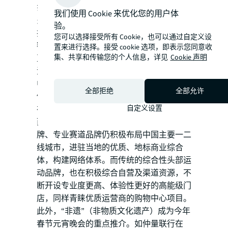
象。如宏观数据走势，商业地产同样见证更
我们使用 Cookie 来优化您的用户体
多3C品牌、家电品牌更加稳健在购物中心
验。
扩张。蛇年春节期间，众多补贴品牌的销售
您可以选择接受所有 Cookie，也可以通过自定义设
额均同比实现不同程度的增长，有的增长甚
置来进行选择。接受 cookie 选项，即表示您同意收
集、共享和传输您的个人信息，详见
Cookie 声明
至超过一倍。尽管政策引导下，家电等耐用
消费品呈现回暖迹象，但购物中心主力业态
中，时尚零售、轻奢珠宝及餐饮服务等品类
全部拒绝
全部允许
仍面临需求收缩压力。
自定义设置
在时尚业态中，运动类品牌相对于其他业态
而言，更加稳健。中产青睐的垂类运动品
牌、专业赛道品牌仍积极布局中国主要一二
线城市，进驻当地的优质、地标商业综合
体，构建网络体系。而传统的综合性头部运
动品牌，也在积极综合自营及渠道资源，不
断开设专业度更高、体验性更好的高能级门
店，同样青睐优质运营商的购物中心项目。
此外，“非遗”（非物质文化遗产）成为今年
春节元宵晚会的重点推介。如仲量联行在