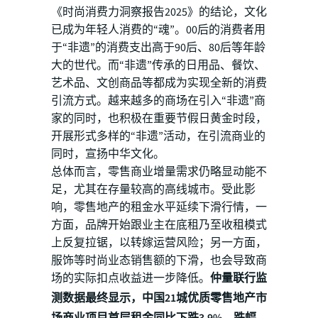
《时尚消费力洞察报告2025》的结论，文化
已成为年轻人消费的“魂”。00后的消费者用
于“非遗”的消费支出高于90后、80后等年龄
大的世代。而“非遗”传承的日用品、餐饮、
艺术品、文创商品等都成为实现全新的消费
引流方式。越来越多的商场在引入“非遗”商
家的同时，也积极在重要节假日黄金时段，
开展形式多样的“非遗”活动，在引流商业的
同时，宣扬中华文化。
总体而言，零售商业增量需求仍略显动能不
足，尤其在存量较高的高线城市。受此影
响，零售地产的租金水平延续下滑行情，一
方面，品牌开始跟业主在底租乃至收租模式
上反复拉锯，以转嫁运营风险；另一方面，
服饰等时尚业态销售额的下滑，也会导致商
场的实际扣点收益进一步降低。
仲量联行监
测数据最终显示，中国21城优质零售地产市
场商业项目首层租金同比下跌3.9%，跌幅