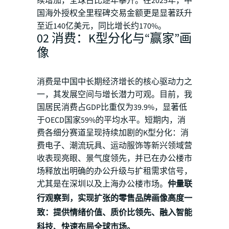
续增加，全球占比逐年攀升。在2025年，中
国海外授权全里程碑交易金额更是显著跃升
至近140亿美元，同比增长约170%。
02 消费：K型分化与“赢家”画
像
消费是中国中长期经济增长的核心驱动力之
一，其发展空间与增长潜力可观。目前，我
国居民消费占GDP比重仅为39.9%，显著低
于OECD国家59%的平均水平。短期内，消
费各细分赛道呈现持续加剧的K型分化：消
费电子、潮流玩具、运动服饰等新兴领域营
收表现亮眼、景气度领先，并已在办公楼市
场释放出明确的办公升级与扩租需求信号，
尤其是在深圳以及上海办公楼市场。
仲量联
行观察到，实现扩张的零售品牌画像高度一
致：提供情绪价值、质价比领先、融入智能
科技、快速布局全球市场。