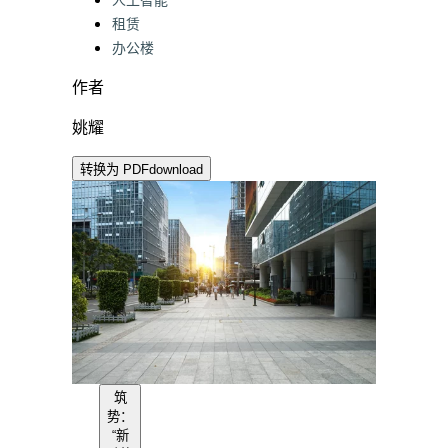
人工智能
租赁
办公楼
作者
姚耀
转换为 PDF
download
筑
势：
“新