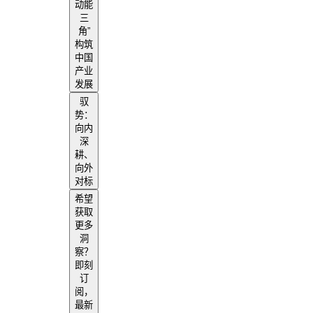
动能
三
角”
构筑
中国
产业
发展
驭
势：
向内
深
耕、
向外
对标
希望
获取
更多
洞
察？
即刻
订
阅，
最新