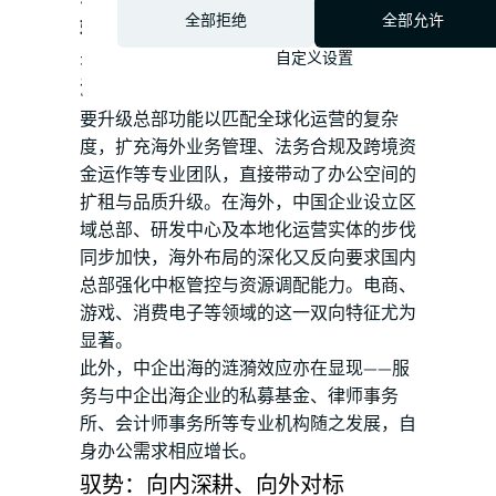
全部拒绝
全部允许
姚耀指出
，对办公楼市场参与方而言，值得
关注的变化是：
出海企业的扩张呈现国内与
自定义设置
海外双向进阶的特征。
在国内，出海企业需
要升级总部功能以匹配全球化运营的复杂
度，扩充海外业务管理、法务合规及跨境资
金运作等专业团队，直接带动了办公空间的
扩租与品质升级。在海外，中国企业设立区
域总部、研发中心及本地化运营实体的步伐
同步加快，海外布局的深化又反向要求国内
总部强化中枢管控与资源调配能力。电商、
游戏、消费电子等领域的这一双向特征尤为
显著。
此外，中企出海的涟漪效应亦在显现——服
务与中企出海企业的私募基金、律师事务
所、会计师事务所等专业机构随之发展，自
身办公需求相应增长。
驭势：向内深耕、向外对标