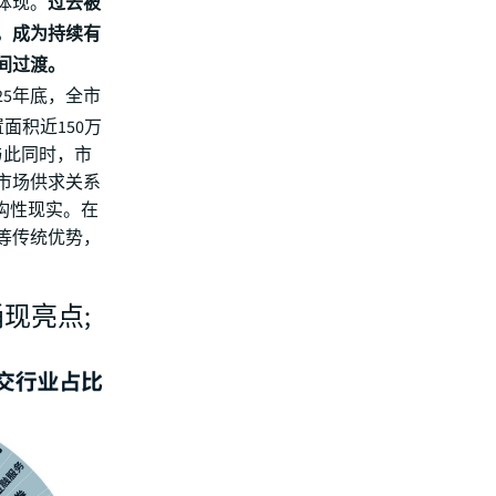
体现。
过去被
化，成为持续有
间过渡。
25年底，全市
面积近150万
与此同时，市
市场供求关系
构性现实。在
等传统优势，
涌现亮点;