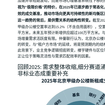
加速并非短期波动，而是市场心理基准系统性下移的
视为“极限价格”的特价，在2025年已逐步趋于常态
效的成交基准，推动市场向更具可持续性的新均衡区
这一趋势的背后，是供需关系的结构性转变。
截至20
甲级办公楼空置率达到15.2%（不含自用面积），空置
平方米，未来五年预计新增供应超过100万平方米。
场增量需求活跃度有限。仲量联行认为，北京办公楼
的转变，与“租户方市场”的延续，将是预测期内的结
此背景下，业主竞争逻辑彻底转变，楼宇硬件与区位
正让位于策略灵活性与需求匹配效率的因素。
回顾2025: 需求整体收缩,细分赛道
非标业态成重要补充