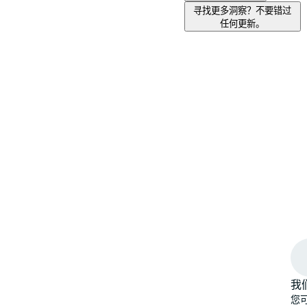
寻找更多洞察？不要错过
任何更新。
我
您可