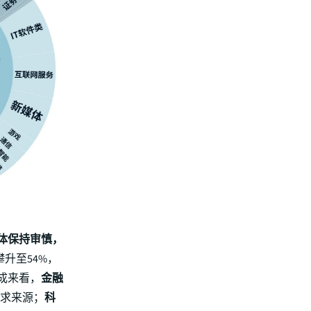
整体保持审慎，
升至54%，
成来看，
金融
需求来源；
科