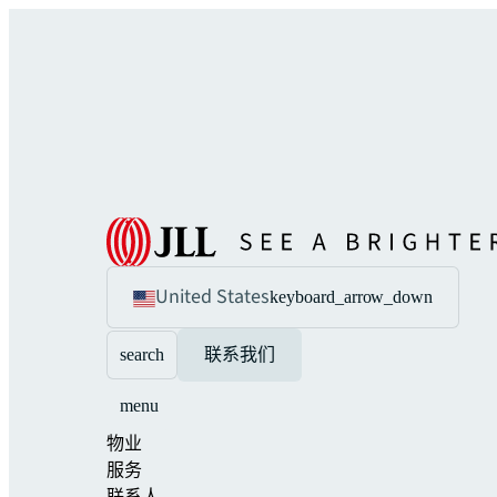
United States
keyboard_arrow_down
search
联系我们
menu
物业
服务