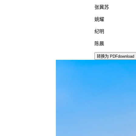
张冀苏
姚耀
纪明
陈晨
转换为 PDF
download