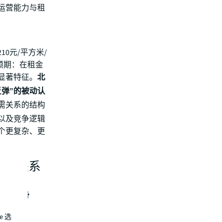
运营能力与租
0元/平方米/
预期：在租金
显著特征。
北
弹”的被动认
需关系的结构
以及竞争逻辑
个更复杂、更
;供需关系
e 选