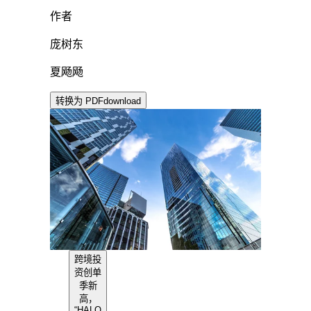
作者
庞树东
夏飏飏
转换为 PDF
download
跨境投
资创单
季新
高，
“HALO