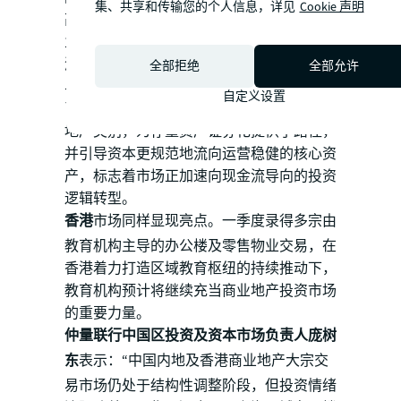
集、共享和传输您的个人信息，详见
Cookie 声明
高净值人士、桂林喜来登饭店由当地民营企
业收购等交易案例，反映出内资对受益于旅
游复苏的现金流稳定型资产的信心回归。
全部拒绝
全部允许
与此同时，公募REITs试点的底层资产范围
自定义设置
已于2025年底正式拓展至办公、酒店等商业
地产类别，为存量资产证券化提供了路径，
并引导资本更规范地流向运营稳健的核心资
产，标志着市场正加速向现金流导向的投资
逻辑转型。
香港
市场同样显现亮点。一季度录得多宗由
教育机构主导的办公楼及零售物业交易，在
香港着力打造区域教育枢纽的持续推动下，
教育机构预计将继续充当商业地产投资市场
的重要力量。
仲量联行中国区投资及资本市场负责人庞树
东
表示：“中国内地及香港商业地产大宗交
易市场仍处于结构性调整阶段，但投资情绪