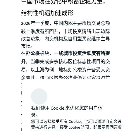
中国市场在分化中积蓄企稳力量，
结构性机遇加速成形
2026年一季度，中国内地
主要市场交易总额
较上季度有所回升，市场投资情绪出现边际
改善迹象，内资机构及自用型买家继续主导
市场。
在
办公楼
板块，
一线城市投资活跃度有所提
升
，当季完成多宗核心区位标志性项目的交
易。以
上海
为例，地标办公楼资产备受大资
金青睐，核心区域办公物业仍为买家投资首
选，办公物业交易额达97亿元，占成交金额
的66%和成交宗数的54%。国有企业、险资
及民营企业的持续购置需求，推动了一线城
市办公楼交易活跃度上升。
酒店
资产的投资
我们使用 Cookie 来优化您的用户体
验。
情绪出现复苏，投资者对核心区位及旅游驱
您可以选择接受所有 Cookie，也可以通过自定义设
动型目的地中可产生稳定现金流的酒店需求
置来进行选择。接受 cookie 选项，即表示您同意收
回升。例如，天津泛太平洋酒店成功出售给