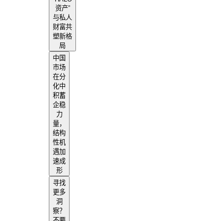
资产”
与私人
财富共
塑新格
局
中国
市场
在分
化中
积蓄
企稳
力
量，
结构
性机
遇加
速成
形
寻找
更多
洞
察？
不要