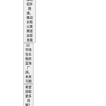
初步
跑
通，
推动
长租
公寓
赛道
运营
发展
03.
市场
化长
租房
蓝海
广
阔，
未来
可期
希望
获取
更多
洞
察？