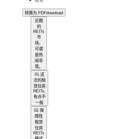
教育
转换为 PDF
download
近期
的
REITs
市
场，
可谓
是热
闹非
常。
01.这
次的租
赁住房
REITs,
有点不
一般
02.保
障性
租赁
住房
REITs
模式