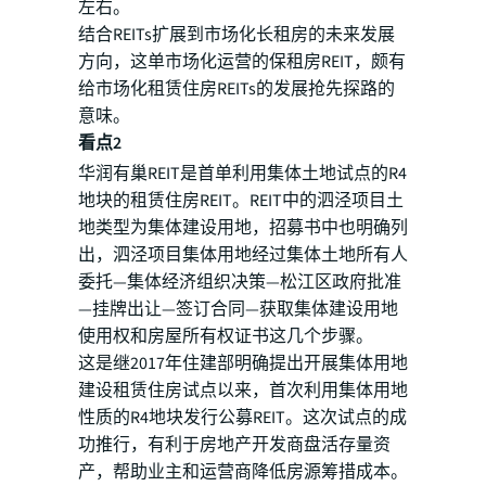
左右。
结合REITs扩展到市场化长租房的未来发展
方向，这单市场化运营的保租房REIT，颇有
给市场化租赁住房REITs的发展抢先探路的
意味。
看点2
华润有巢REIT是首单利用集体土地试点的R4
地块的租赁住房REIT。REIT中的泗泾项目土
地类型为集体建设用地，招募书中也明确列
出，泗泾项目集体用地经过集体土地所有人
委托—集体经济组织决策—松江区政府批准
—挂牌出让—签订合同—获取集体建设用地
使用权和房屋所有权证书这几个步骤。
这是继2017年住建部明确提出开展集体用地
建设租赁住房试点以来，首次利用集体用地
性质的R4地块发行公募REIT。这次试点的成
功推行，有利于房地产开发商盘活存量资
产，帮助业主和运营商降低房源筹措成本。