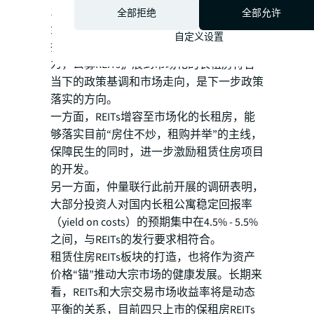
12月8日，证监会副主席李超表示，要进一
全部拒绝
全部允许
步扩大REITs试点范围，研究推动试点范围
自定义设置
拓展到市场化的长租房等领域。仲量联行认
为，公募REITs扩展到市场化的长租房符合
当下的政策基调和市场走向，是下一步政策
落实的方向。
一方面，REITs增容至市场化的长租房，能
够落实目前“房住不炒，租购并举”的主线，
保障民生的同时，进一步激励租赁住房项目
的开发。
另一方面，仲量联行此前开展的调研表明，
大部分投资人对国内长租公寓稳定回报率
（yield on costs）的预期集中在4.5% - 5.5%
之间，与REITs的发行要求相符合。
租赁住房REITs板块的打造，也将作为资产
价格“锚”推动大宗市场的健康发展。长期来
看，REITs和大宗交易市场收益率将是动态
平衡的关系，目前四只上市的保租房REITs