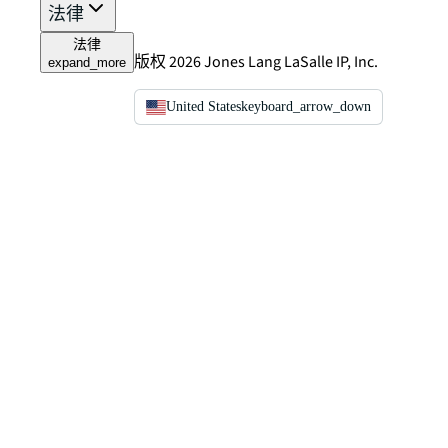
法律
法律
版权 2026 Jones Lang LaSalle IP, Inc.
expand_more
United States
keyboard_arrow_down