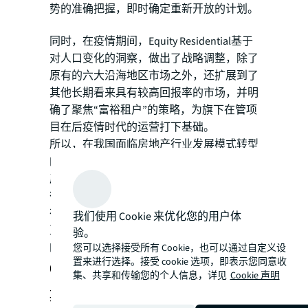
势的准确把握，即时确定重新开放的计划。
同时，在疫情期间，Equity Residential基于
对人口变化的洞察，做出了战略调整，除了
原有的六大沿海地区市场之外，还扩展到了
其他长期看来具有较高回报率的市场，并明
确了聚焦“富裕租户”的策略，为旗下在管项
目在后疫情时代的运营打下基础。
所以，在我国面临房地产行业发展模式转型
的当下，租赁住房REITs的发展不仅仅是地
产商实现有效退出、盘活资产的一个重要途
径，也能够有效推动行业运营水平的提升。
在租赁住房领域中，资产和运营分工明确又
我们使用 Cookie 来优化您的用户体
互相配合，只有齐头并进才能推动整个市场
验。
的良性发展。
您可以选择接受所有 Cookie，也可以通过自定义设
置来进行选择。接受 cookie 选项，即表示您同意收
03.市场化长租房蓝海广阔，未来可
集、共享和传输您的个人信息，详见
Cookie 声明
期