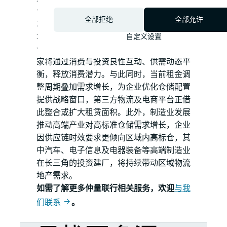
合升级为主导，第三方物流服务商为核心需
全部拒绝
全部允许
求来源。长期来看，内需扩容作为中国经济
增长的核心驱动力，将持续支撑高标准物流
自定义设置
仓储市场。根据《“十五五”规划建议》，国
家将通过消费与投资良性互动、供需动态平
衡，释放消费潜力。与此同时，当前租金调
整周期叠加需求增长，为企业优化仓储配置
提供战略窗口，第三方物流及电商平台正借
此整合或扩大租赁面积。此外，制造业发展
推动高端产业对高标准仓储需求增长，企业
因供应链时效要求更倾向区域内高标仓，其
中汽车、电子信息及电器装备等高端制造业
在长三角的投资建厂，将持续带动区域物流
地产需求。
如需了解更多仲量联行相关服务，欢迎
与我
们联系
。