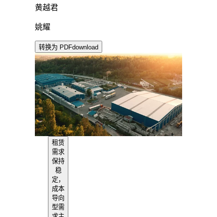
黄越君
姚耀
转换为 PDF
download
租赁
需求
保持
稳
定，
成本
导向
型需
求主