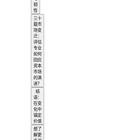
韧
性
三十
载市
场变
迁：
评估
专业
如何
回应
资本
市场
的演
进？
结
语：
在变
化中
锚定
价值
想了
解更