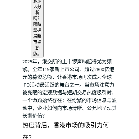
多深
入分
析
嗎？
隨時
掌握
最新
市場
動
態。
2025年，港交所的上市锣声响起得尤为频
繁。全年119家新上市公司、超过2800亿港
元的募资总额，让香港市场再次成为全球
IPO活动最活跃的舞台之一。当市场注意力
被亮眼的宏观数据与短期交易热度吸引时，
一个命题始终存在：在纷繁的市场信息与波
动中，企业如何向市场清晰、公允地呈现其
长期价值？
热度背后，香港市场的吸引力何
在？