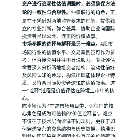
资产进行追溯性估值调整时，必须确保方法
论的一致性与合规性
。仲量联行的角色，正
是在于凭借对两地监管要求的理解，提供独
立的专业判断，弥合差异，协助企业向国际
投资者呈现公允、连贯的价值故事。
市场参照的选择与解释是另一难点。
A股市
场同行业的估值水平、交易案例虽可作为参
考，但直接套用往往不具说服力。专业评估
需要深入分析两地投资者结构、流动性偏好
及风险认知的差异，构建出既能体现企业特
质、又符合国际投资者逻辑的估值叙事。这
一“诠释”过程是价值评估在跨境上市中的核
心。
陈卓颖认为:"在跨市场项目中，评估师的核
心角色是成为可信赖的'价值诠释者’。难点
不仅在于技术层面遵循不同规则，更在于如
何穿透复杂的交易结构与历史数据，精准识
别并向国际投资者阐明企业真正的价值驱动