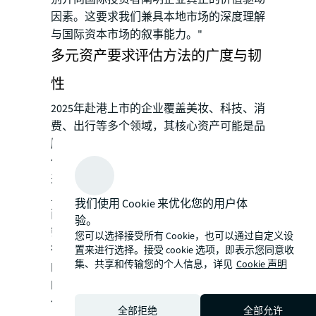
因素。这要求我们兼具本地市场的深度理解
与国际资本市场的叙事能力。"
多元资产要求评估方法的广度与韧
性
2025年赴港上市的企业覆盖美妆、科技、消
费、出行等多个领域，其核心资产可能是品
牌、专利、用户网络乃至生物资产。评估工
作面临的挑战，往往并非资产类别本身，而
来自于企业复杂的自身结构，例如拥有庞大
且多元的对内外投资组合。
我们使用 Cookie 来优化您的用户体
面对此类情况，评估师需要在庞杂的信息中
验。
筛选公允数据，并在对多项不同性质资产进
您可以选择接受所有 Cookie，也可以通过自定义设
行评估时，确保核心方法论与参数选取逻辑
置来进行选择。接受 cookie 选项，即表示您同意收
集、共享和传输您的个人信息，详见
Cookie 声明
的一致性。这要求评估机构不仅拥有跨行业
的专业人才储备，能够理解不同商业模式的
价值驱动因素，
还需具备强有力的项目质量
全部拒绝
全部允许