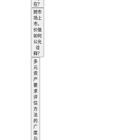
在？
跨市
场上
市，
价值
如何
公允
诠
释？
多
元
资
产
要
求
评
估
方
法
的
广
度
与