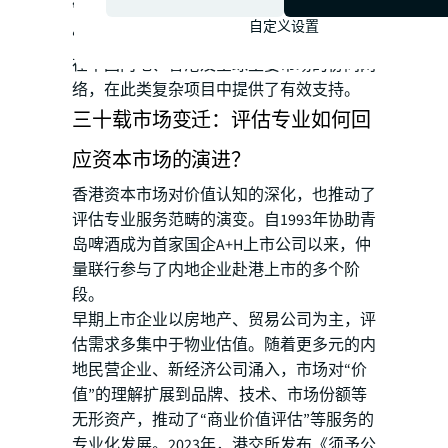
管理体系，以应对监管机构及市场同业对
自定义设置
“合理性”与“一致性”的专业问询
。仲量联行
在中国内地、香港及全球主要市场的协同网
络，在此类复杂项目中提供了有效支持。
三十载市场变迁：评估专业如何回
应资本市场的演进？
香港资本市场对价值认知的深化，也推动了
评估专业服务范畴的演变。自1993年协助青
岛啤酒成为首家国企A+H上市公司以来，仲
量联行参与了内地企业赴港上市的多个阶
段。
早期上市企业以房地产、贸易公司为主，评
估需求多集中于物业估值。随着更多元的内
地民营企业、新经济公司涌入，市场对“价
值”的理解扩展到品牌、技术、市场份额等
无形资产，推动了“商业价值评估”等服务的
专业化发展。2023年，港交所发布《须予公