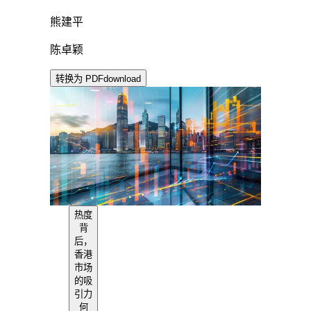
熊建平
陈卓颖
转换为 PDF
download
热度
背
后，
香港
市场
的吸
引力
何