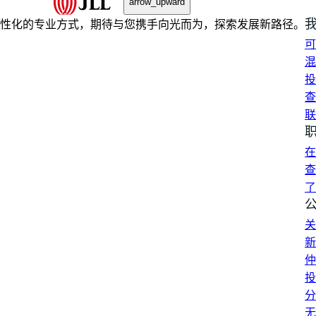
arrow_upward
性化的专业方式，期待与您携手向光而为，探索发展新路径。
可
混
投
查
联
在
查
了
关
新
仲
投
分
无