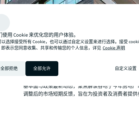
们使用 Cookie 来优化您的用户体验。
以选择接受所有 Cookie，也可以通过自定义设置来进行选择。接受 cooki
仲量联行曾于2021发布《大湾区房地产指南》，梳
，即表示您同意收集、共享和传输您的个人信息，详见
Cookie 声明
大湾区11城房地产发展全貌。近日，聚焦住宅板块，
发布了《2023大湾区住宅指南》。
全部拒绝
全部允许
自定义设置
本报告在前作基础上更新了近两年来，疫情影响下粤港
个城市的住宅市场变化趋势。此外，本报告结合各地
基本面与政策最新动态，聚焦解读各地于今年房地产
调整后的市场短期反馈，旨在为投资者及消费者提供