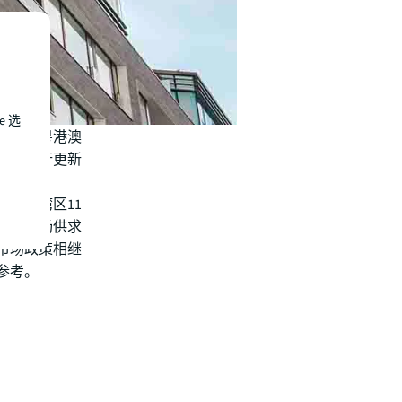
e 选
理解读了粤港澳
仲量联行更新
澳大湾区11
住宅市场供求
市场政策相继
参考。