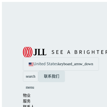
United States
keyboard_arrow_down
search
联系我们
menu
物业
服务