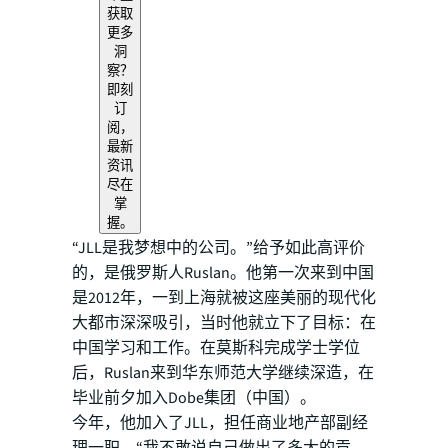
获取
更多
洞
察？
即刻
订
阅，
最新
资讯
尽在
掌
握。
“JLL是我梦想中的公司。”给予如此高评价
的，是俄罗斯人Ruslan。他第一次来到中国
是2012年，一到上海就被这座美丽的现代化
大都市深深吸引，当时他就立下了目标：在
中国学习和工作。在莫斯科完成学士学位
后，Ruslan来到华东师范大学继续深造，在
毕业前夕加入Dobe集团（中国）。
今年，他加入了JLL，担任商业地产部副经