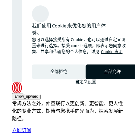
洞察？即刻订
阅，最新资讯
我们使用 Cookie 来优化您的用户体
尽在掌握。
验。
您可以选择接受所有 Cookie，也可以通过自定义设
置来进行选择。接受 cookie 选项，即表示您同意收
全球商业地产市场最新动
集、共享和传输您的个人信息，详见
Cookie 声明
态、洞察与机遇一键直达您
的邮箱。
全部拒绝
全部允许
订阅
open_in_new
自定义设置
arrow_upward
常规方法之外，仲量联行以更创新、更智能、更人性
化的专业方式，期待与您携手向光而为，探索发展新
路径。
立即订阅