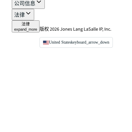
公司信息
法律
法律
版权 2026 Jones Lang LaSalle IP, Inc.
expand_more
United States
keyboard_arrow_down