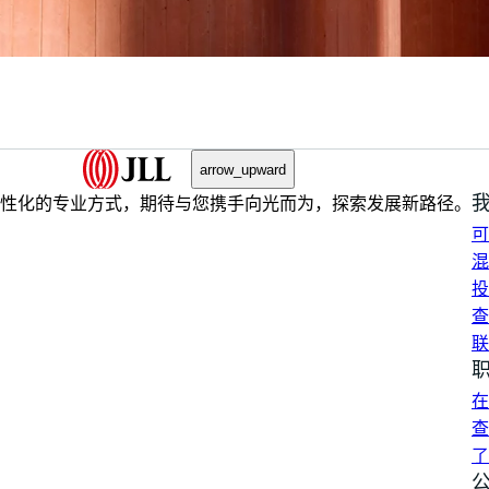
arrow_upward
性化的专业方式，期待与您携手向光而为，探索发展新路径。
可
混
投
查
联
在
查
了