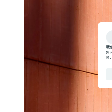
我
您可
项