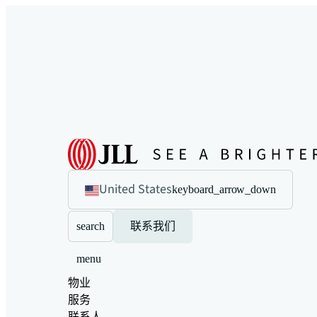
United States
keyboard_arrow_down
search
联系我们
menu
物业
服务