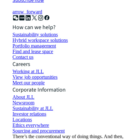
Subscribe now
arrow_forward
How can we help?
Sustainability solutions
Hybrid workspace solutions
Portfolio management
Find and lease space
Contact us
Careers
Working at JLL
View job opportunities
Meet our people
Corporate Information
About JLL
Newsroom
Sustainability at JLL
Investor relations
Locations
Ethics everywhere
Sourcing and procurement
There’s the conventional way of doing things. And then,