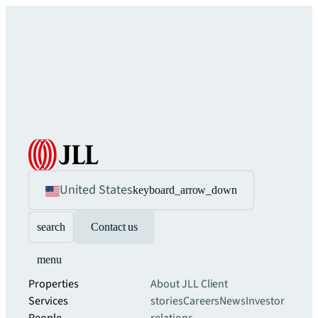
United States
keyboard_arrow_down
search
Contact us
menu
Properties
About JLL
Client
Services
stories
Careers
News
Investor