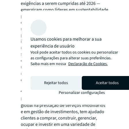
exigências a serem cumpridas até 2026 —
emergiram como líderes em sustentabilidade
para implementar requisitos de desempenho
energético para edifícios existentes e novos,
relatórios de uso de energia, além de
proteção e restauração da biodiversidade. “É
Usamos cookies para melhorar a sua
importante olharmos para esses mercados
experiência de usuário
mais maduros nas questões de
Você pode aceitar todos os cookies ou personalizar
sustentabilidade para aprendermos a partir
as configurações para alterar suas preferências.
de seus exemplos para acelerarmos as
Saiba mais em nossa
Declaração de Cookies.
mudanças que precisam ser promovidas por
aqui”, finaliza Leme.
Confira o ranking completo:
Rejeitar todos
Aceitar todos
About JLL
Personalizar configurações
Por mais de 200 anos, a JLL (NYSE: JLL), líder
global na prestação de serviços imobiliários
e em gestão de investimentos, tem ajudado
clientes a comprar, construir, gerenciar,
ocupar e investir em uma variedade de