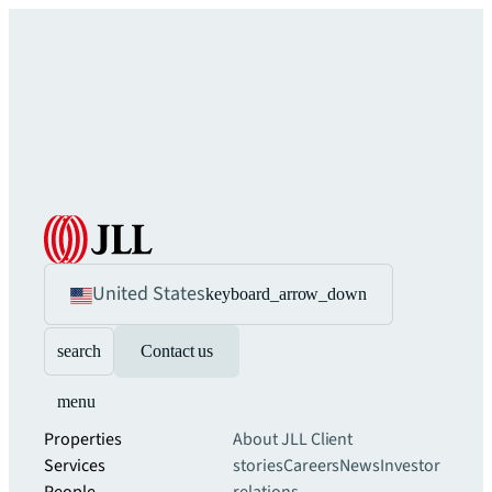
United States
keyboard_arrow_down
search
Contact us
menu
Properties
About JLL
Client
Services
stories
Careers
News
Investor