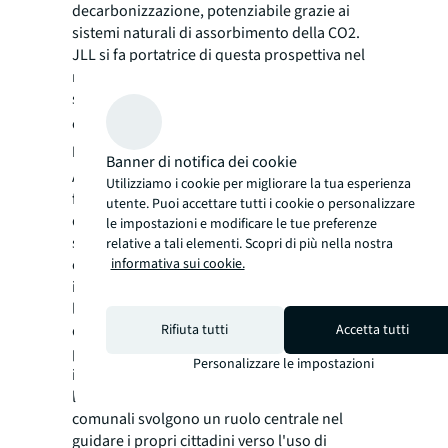
decarbonizzazione, potenziabile grazie ai
sistemi naturali di assorbimento della CO2.
JLL si fa portatrice di questa prospettiva nel
real estate italiano, sia nel dibattito di idee
sia nella offerta di consulenza strategica”
commenta
Federica Saccani, Head of
Building Consultancy di JLL Italia.
Banner di notifica dei cookie
Anche la tecnologia gioca un ruolo
Utilizziamo i cookie per migliorare la tua esperienza
fondamentale. A livello urbano, le tecnologie
utente. Puoi accettare tutti i cookie o personalizzare
disponibili si concentrano principalmente
le impostazioni e modificare le tue preferenze
sulle infrastrutture e sui servizi pubblici, tra
relative a tali elementi. Scopri di più nella nostra
cui l'energia verde, le reti energetiche
informativa sui cookie.
intelligenti e la mobilità ecologica. Sebbene
le infrastrutture siano per lo più finanziate
dal settore pubblico, i partenariati tra
Rifiuta tutti
Accetta tutti
pubblico e privato sono cruciali per assorbire
Personalizzare le impostazioni
i grandi investimenti iniziali e massimizzarne
l’efficacia. Anche le Amministrazioni
comunali svolgono un ruolo centrale nel
guidare i propri cittadini verso l'uso di