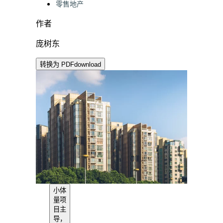
零售地产
作者
庞树东
转换为 PDF
download
小体
量项
目主
导，