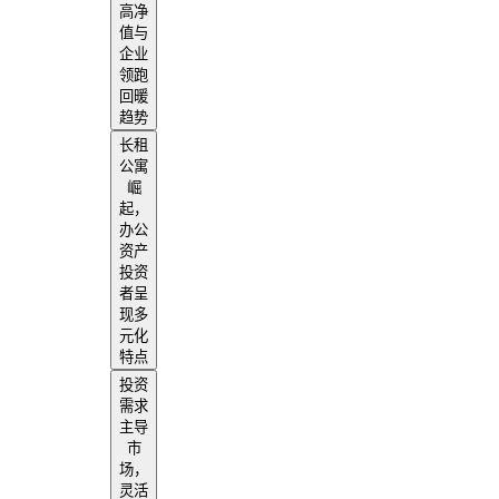
高净
值与
企业
领跑
回暖
趋势
长租
公寓
崛
起，
办公
资产
投资
者呈
现多
元化
特点
投资
需求
主导
市
场，
灵活