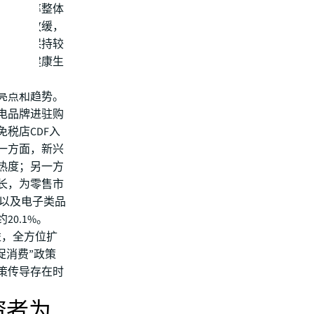
场空置率整体
赁势头放缓，
业态仍保持较
费者对健康生
亮点和趋势。
电品牌进驻购
税店CDF入
一方面，新兴
热度；另一方
长，为零售市
货以及电子类品
0.1%。
益，全方位扩
促消费”政策
策传导存在时
资者为