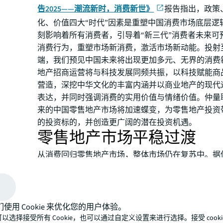
告2025——潮流新时，消费新世》
报告指出，政策
化、价值四大“时代”因素是重塑中国消费市场底层逻
刻影响着所有消费者，引导着“新三代”消费者未来可
消费行为，重塑市场新消费，激活市场新动能。投射
端，我们预见中国未来将出现更加多元、无界的消费
地产招商运营将与科技发展同频共振，以科技赋能商
营造，深挖中华文化的丰富内涵并以商业地产的现代
表达，并同时强调消费的实用价值与情绪价值。仲量
来的中国零售地产市场将加速蝶变，为零售地产投资
的投资标的，并创造更广阔的潜在投资机遇。
零售地产市场平稳过渡
从消费回归零售地产市场，整体市场仍在复苏中。据
计，2024年，中国21城优质零售地产市场平均空置
10.2%，较2023年回落0.3个百分点，但首层平均租
年一季度，平均空置率环比回升0.2个百分点，季末报1
2025年一季度，从北京零售地产市场来看，显著放
们使用 Cookie 来优化您的用户体验。
存量去化创造有利条件，同时多数业主灵活采用定制
以选择接受所有 Cookie，也可以通过自定义设置来进行选择。接受 cooki