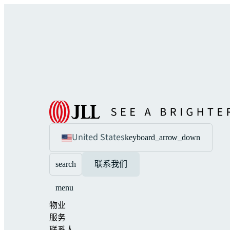
United States
keyboard_arrow_down
search
联系我们
menu
物业
服务