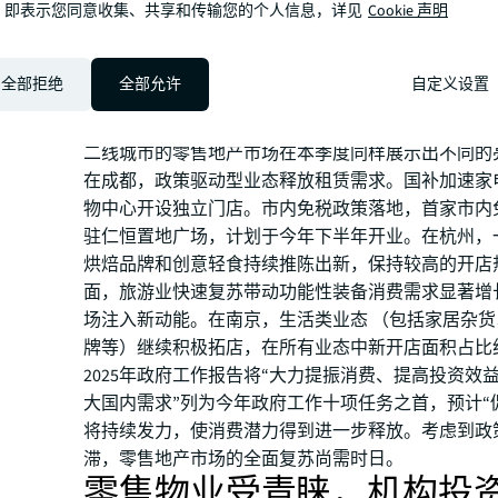
，即表示您同意收集、共享和传输您的个人信息，详见
Cookie 声明
组合策略对保障项目出租率起到了显著作用，市区市
维持在健康稳定区间。在上海零售地产市场，整体租
大部分品牌保持审慎态度。尽管市场情绪谨慎，部分
全部拒绝
全部允许
自定义设置
为稳健的租赁势头。这得益于促消费政策的支持和消
活、娱乐体验和理性消费的持续关注。
二线城市的零售地产市场在本季度同样展示出不同的
在成都，政策驱动型业态释放租赁需求。国补加速家
物中心开设独立门店。市内免税政策落地，首家市内免
驻仁恒置地广场，计划于今年下半年开业。在杭州，
烘焙品牌和创意轻食持续推陈出新，保持较高的开店
面，旅游业快速复苏带动功能性装备消费需求显著增
场注入新动能。在南京，生活类业态 （包括家居杂
牌等）继续积极拓店，在所有业态中新开店面积占比约2
2025年政府工作报告将“大力提振消费、提高投资效
大国内需求”列为今年政府工作十项任务之首，预计“
将持续发力，使消费潜力得到进一步释放。考虑到政
滞，零售地产市场的全面复苏尚需时日。
零售物业受青睐，机构投