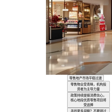
零售地产市场平稳过渡
零售物业受青睐，机构投
资者为主导力量
政策持续提振消费信心，
核心地段优质零售项目将
受追捧
寻找更多洞察？不要错过