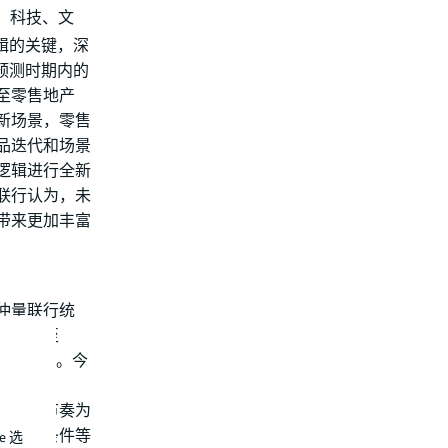
、科技、文
辑的关键，深
预测时期内的
至零售地产
新场景，零售
品迭代和场景
逻辑进行全新
联行认为，未
带来更加丰富
仲量联行统
率年末收至
金有所下跌。今
0.4%。
缓的供应节奏为
化商务条件等
e 选