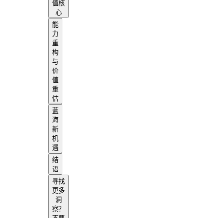
值核
心
能
力
重
构
与
价
值
重
估
蓝
海
新
机
遇
结
语
寻找
更多
洞
察？