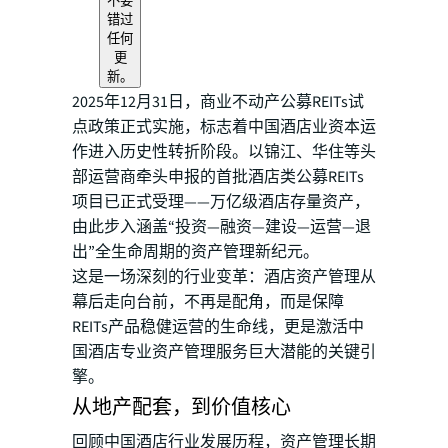
不要
错过
任何
更
新。
2025年12月31日，商业不动产公募REITs试
点政策正式实施，标志着中国酒店业资本运
作进入历史性转折阶段。以锦江、华住等头
部运营商牵头申报的首批酒店类公募REITs
项目已正式受理——万亿级酒店存量资产，
由此步入涵盖“投资—融资—建设—运营—退
出”全生命周期的资产管理新纪元。
这是一场深刻的行业变革：酒店资产管理从
幕后走向台前，不再是配角，而是保障
REITs产品稳健运营的生命线，更是激活中
国酒店专业资产管理服务巨大潜能的关键引
擎。
从地产配套，到价值核心
回顾中国酒店行业发展历程，资产管理长期