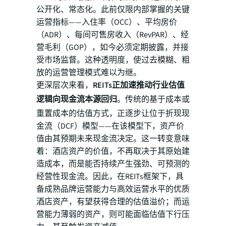
公开化、常态化。此前仅限内部掌握的关键
运营指标——入住率（OCC）、平均房价
（ADR）、每间可售房收入（RevPAR）、经
营毛利（GOP），如今必须定期披露，并接
受市场监督。这种透明度，使过去模糊、粗
放的运营管理模式难以为继。
更深层次来看，
REITs正加速推动行业估值
逻辑向现金流本源回归
。传统的基于成本或
重置成本的估值方式，正逐步让位于折现现
金流（DCF）模型——在该模型下，资产价
值由其预期未来现金流决定。这一转变意味
着：酒店资产的价值，不再取决于其原始建
造成本，而是能否持续产生强劲、可预测的
经营性现金流。因此，在REITs框架下，具
备成熟品牌运营能力与高效运营水平的优质
酒店资产，有望获得合理的估值溢价；而运
营能力薄弱的资产，则可能面临估值下行压