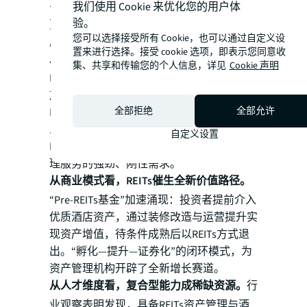
我们使用 Cookie 来优化您的用户体
公募REITs不仅抬升了资产管理能力门槛，
验。
更为中国酒店资产管理行业打开了广阔的发
您可以选择接受所有 Cookie，也可以通过自定义设
展空间。
置来进行选择。接受 cookie 选项，即表示您同意收
从市场规模看，潜在机会可观。
商业地产
集、共享和传输您的个人信息，详见
Cookie 声明
REITs启动后，存量资产盘活需求集中释
放。截至2026年2月，首批10单商业地产
全部拒绝
全部允许
REITs已正式申报，计划募资总额达377亿元
人民币。全国酒店存量资产规模庞大，后续
自定义设置
REITs常态化发行将持续催生对专业资产管
理服务的强劲、刚性需求。
从商业模式看，REITs催生全新价值路径。
“Pre-REITs基金”加速涌现：投资者提前介入
优质酒店资产，通过装修改造与运营提升实
现资产增值，待条件成熟后以REITs方式退
出。“孵化—提升—证券化”的闭环模式，为
资产管理机构开辟了全新增长赛道。
从人才维度看，复合型能力成稀缺资源。
行
业观察表明发现，具备REITs资产管理与酒