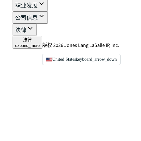
职业发展
公司信息
法律
法律
版权 2026 Jones Lang LaSalle IP, Inc.
expand_more
United States
keyboard_arrow_down