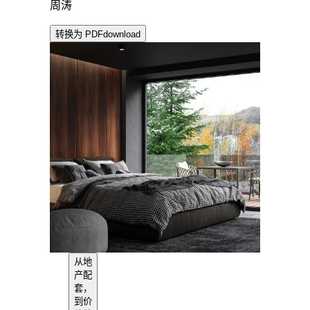
周涛
转换为 PDF
download
从地
产配
套，
到价