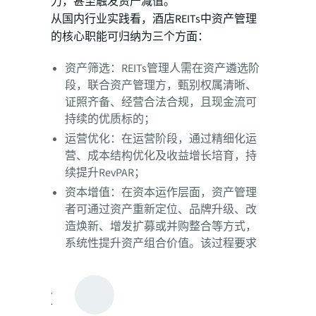
力，甚至触发资产减值。
从国内行业实践看，酒店REITs中资产管理
的核心职能可归纳为三个方面：
资产筛选：REITs管理人需在资产遴选阶
段，联合资产管理方，甄别权属清晰、
证照齐备、经营合法合规，且现金流可
持续的优质标的；
运营优化：在运营阶段，通过精细化运
营、成本结构优化及收益增长培育，持
续提升RevPAR；
资本增值：在资本运作层面，资产管理
者可通过资产重新定位、品牌升级、改
造焕新、增发扩募或并购整合等方式，
系统性提升资产组合价值。该过程要求
资产管理者兼具微观运营洞察力与宏观
资本配置视野。
蓝海新机遇